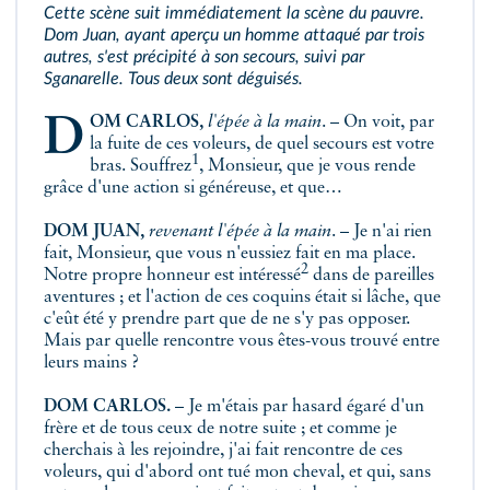
Cette scène suit immédiatement la scène du pauvre.
Dom Juan, ayant aperçu un homme attaqué par trois
autres, s'est précipité à son secours, suivi par
Sganarelle. Tous deux sont déguisés.
DOM CARLOS,
l'épée à la main
. – On voit, par
la fuite de ces voleurs, de quel secours est votre
1
bras.
Souffrez
, Monsieur, que je vous rende
grâce d'une action si généreuse, et que…
DOM JUAN,
revenant l'épée à la main
. – Je n'ai rien
fait, Monsieur, que vous n'eussiez fait en ma place.
2
Notre propre honneur
est intéressé
dans de pareilles
aventures ; et l'action de ces coquins était si lâche, que
c'eût été y prendre part que de ne s'y pas opposer.
Mais par quelle rencontre vous êtes-vous trouvé entre
leurs mains ?
DOM CARLOS.
– Je m'étais par hasard égaré d'un
frère et de tous ceux de notre suite ; et comme je
cherchais à les rejoindre, j'ai fait rencontre de ces
voleurs, qui d'abord ont tué mon cheval, et qui, sans