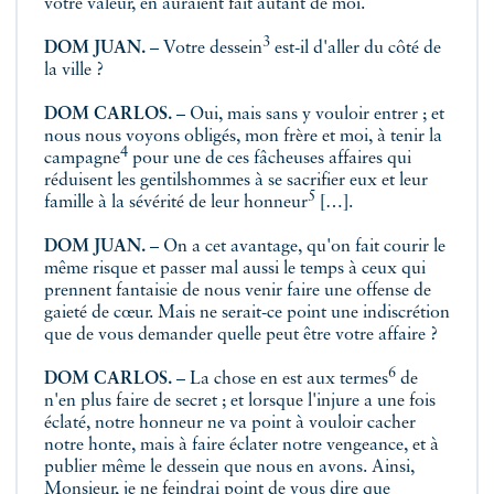
votre valeur, en auraient fait autant de moi.
3
DOM JUAN.
– Votre
dessein
est-il d'aller du côté de
la ville ?
DOM CARLOS.
– Oui, mais sans y vouloir entrer ; et
nous nous voyons obligés, mon frère et moi, à
tenir la
4
campagne
pour une de ces fâcheuses affaires qui
réduisent les gentilshommes à se sacrifier eux et leur
5
famille à la sévérité de
leur honneur
[…].
DOM JUAN.
– On a cet avantage, qu'on fait courir le
même risque et passer mal aussi le temps à ceux qui
prennent fantaisie de nous venir faire une offense de
gaieté de cœur. Mais ne serait-ce point une indiscrétion
que de vous demander quelle peut être votre affaire ?
6
DOM CARLOS.
– La chose en est
aux termes
de
n'en plus faire de secret ; et lorsque l'injure a une fois
éclaté, notre honneur ne va point à vouloir cacher
notre honte, mais à faire éclater notre vengeance, et à
publier même le dessein que nous en avons. Ainsi,
Monsieur, je ne feindrai point de vous dire que