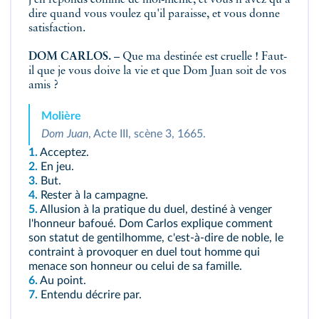
j'en réponds comme de moi-même, et vous n'avez qu'à
dire quand vous voulez qu'il paraisse, et vous donne
satisfaction.
DOM CARLOS.
– Que ma destinée est cruelle ! Faut-
il que je vous doive la vie et que Dom Juan soit de vos
amis ?
Molière
Dom Juan
, Acte III, scène 3, 1665.
1.
Acceptez.
2.
En jeu.
3.
But.
4.
Rester à la campagne.
5.
Allusion à la pratique du duel, destiné à venger
l'honneur bafoué. Dom Carlos explique comment
son statut de gentilhomme, c'est-à-dire de noble, le
contraint à provoquer en duel tout homme qui
menace son honneur ou celui de sa famille.
6.
Au point.
7.
Entendu décrire par.