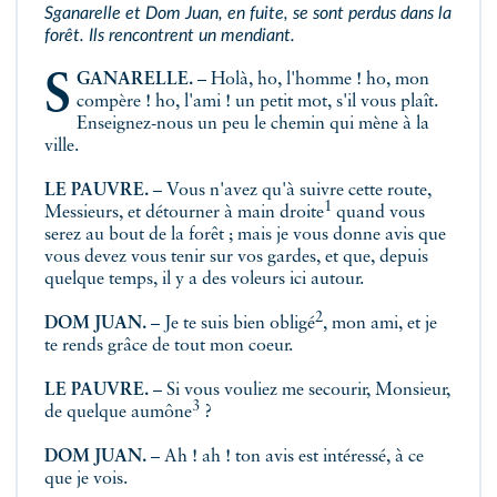
Sganarelle et Dom Juan, en fuite, se sont perdus dans la
forêt. Ils rencontrent un mendiant.
SGANARELLE.
– Holà, ho, l'homme ! ho, mon
compère ! ho, l'ami ! un petit mot, s'il vous plaît.
Enseignez-nous un peu le chemin qui mène à la
ville.
LE PAUVRE.
– Vous n'avez qu'à suivre cette route,
1
Messieurs, et détourner à
main droite
quand vous
serez au bout de la forêt ; mais je vous donne avis que
vous devez vous tenir sur vos gardes, et que, depuis
quelque temps, il y a des voleurs ici autour.
2
DOM JUAN.
– Je te suis bien
obligé
, mon ami, et je
te rends grâce de tout mon coeur.
LE PAUVRE.
– Si vous vouliez me secourir, Monsieur,
3
de quelque
aumône
?
DOM JUAN.
– Ah ! ah ! ton avis est intéressé, à ce
que je vois.