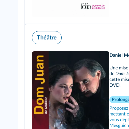
Théâtre
Daniel M
Une mise 
de
Dom J
cette mis
DVD.
Prolong
Proposez 
mettant e
vous dépl
Mesguich 