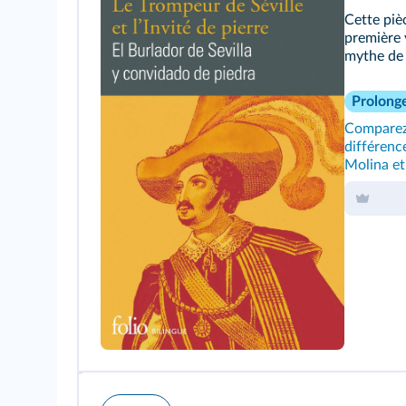
Cette pièc
première 
mythe de
Prolong
Comparez
différence
Molina et