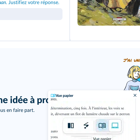
uan
. Justifiez votre réponse.
j'ai un
Vue papier
ne idée à proposer ?
us en faire part.