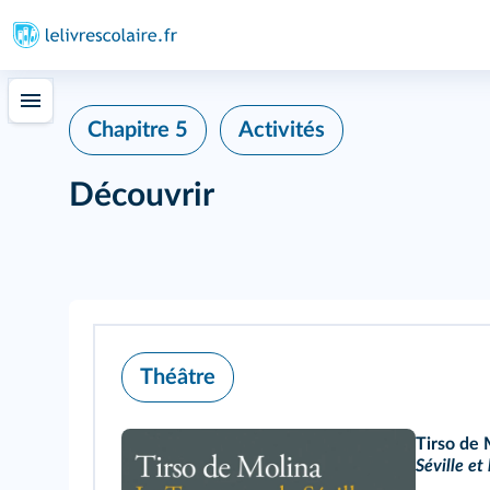
Chapitre 5
Activités
Découvrir
Théâtre
Tirso de 
Séville et 