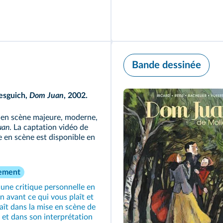
Bande dessinée
esguich,
Dom Juan
,
2002.
en scène majeure, moderne,
uan
. La captation vidéo de
e en scène est disponible en
ement
une critique personnelle en
n avant ce qui vous plaît et
aît dans la mise en scène de
et dans son interprétation