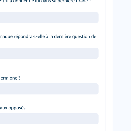
t-il à donner de lui dans sa dernière tirade ?
aque répondra-t-elle à la dernière question de
Hermione ?
caux opposés.