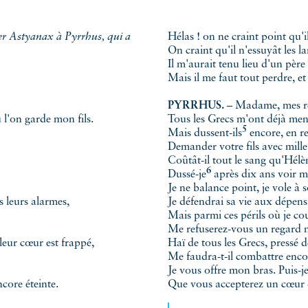
Hélas ! on ne craint point qu'i
On craint qu'il n'essuyât les l
Il m'aurait tenu lieu d'un père
Mais il me faut tout perdre, e
PYRRHUS.
– Madame, mes r
 l'on garde mon fils.
Tous les Grecs m'ont déjà men
5
Mais
dussent-ils
encore, en re
Demander votre fils avec mille
Coûtât-il tout le sang qu'Hélèn
6
Dussé-je
après dix ans voir m
Je ne balance point, je vole à 
s leurs alarmes,
Je défendrai sa vie aux dépens
Mais parmi ces périls où je co
Me refuserez-vous un regard m
 leur cœur est frappé,
Haï de tous les Grecs, pressé d
Me faudra-t-il combattre enco
Je vous offre mon bras. Puis-j
core éteinte.
Que vous accepterez un cœur 