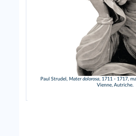
Paul Strudel,
Mater dolorosa
, 1711 - 1717, ma
Vienne, Autriche.