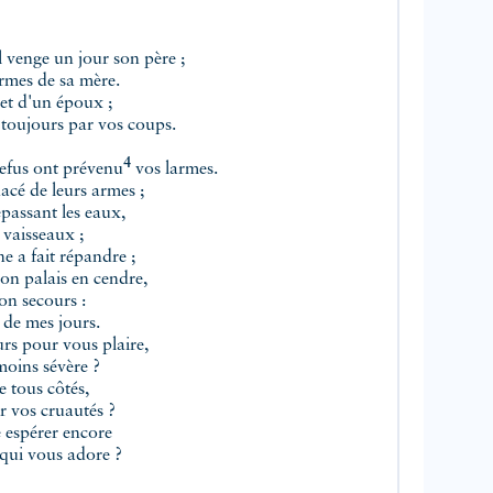
l venge un jour son père ;
armes de sa mère.
 et d'un époux ;
t toujours par vos coups.
4
efus ont
prévenu
vos larmes.
acé de leurs armes ;
passant les eaux,
 vaisseaux ;
e a fait répandre ;
on palais en cendre,
son secours :
 de mes jours.
urs pour vous plaire,
oins sévère ?
e tous côtés,
r vos cruautés ?
e espérer encore
qui vous adore ?