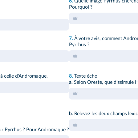
6.
Quelle image Pyrrhus cherche-
Pourquoi ?
7.
À votre avis, comment Androm
Pyrrhus ?
à celle d'Andromaque.
8.
Texte écho
a.
Selon Oreste, que dissimule 
b.
Relevez les deux champs lexi
our Pyrrhus ? Pour Andromaque ?