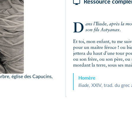
Ressource complé
Dans l'
Iliade
, après la m
son fils Astyanax.
Et toi, mon enfant, tu me suiv
pour un maître féroce ! ou bie
jettera du haut d'une tour po
ou son frère, ou son père, ou
mordant la terre, sous ses mai
rbre, église des Capucins,
Homère
Iliade
, XXIV, trad. du grec