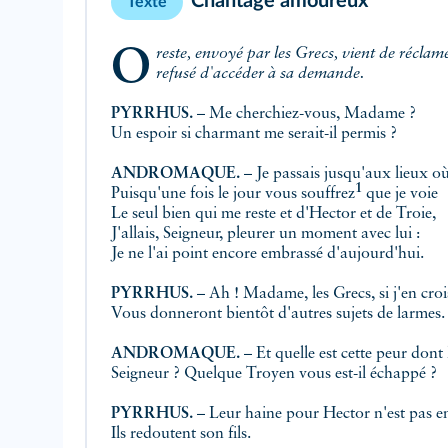
Chantage amoureux
Texte
Oreste, envoyé par les Grecs, vient de réclamer Astyanax à Pyrrhus, qui a
refusé d'accéder à sa demande.
PYRRHUS.
– Me cherchiez-vous, Madame ?
Un espoir si charmant me serait-il permis ?
ANDROMAQUE.
– Je passais jusqu'aux lieux où
1
Puisqu'une fois le jour vous
souffrez
que je voie
Le seul bien qui me reste et d'Hector et de Troie,
J'allais, Seigneur, pleurer un moment avec lui :
Je ne l'ai point encore embrassé d'aujourd'hui.
PYRRHUS.
– Ah ! Madame, les Grecs, si j'en croi
Vous donneront bientôt d'autres sujets de larmes.
ANDROMAQUE.
– Et quelle est cette peur dont
Seigneur ? Quelque Troyen vous est-il échappé ?
PYRRHUS.
– Leur haine pour Hector n'est pas en
Ils redoutent son fils.