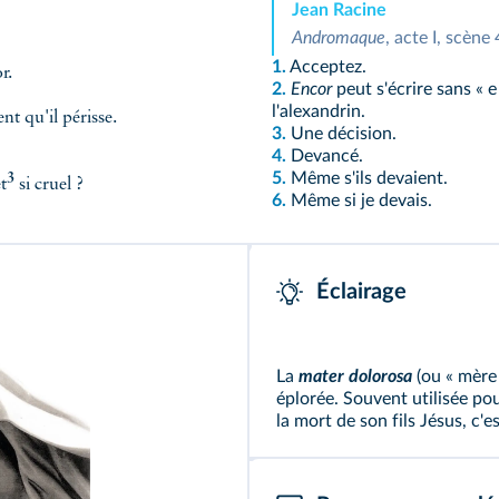
Jean Racine
Andromaque
, acte I, scène
1.
Acceptez.
r.
2.
Encor
peut s'écrire sans « e
l'alexandrin.
nt qu'il périsse.
3.
Une décision.
4.
Devancé.
5.
Même s'ils devaient.
3
t
si cruel ?
6.
Même si je devais.
Éclairage
La
mater dolorosa
(ou « mère 
éplorée. Souvent utilisée po
la mort de son fils Jésus, c'