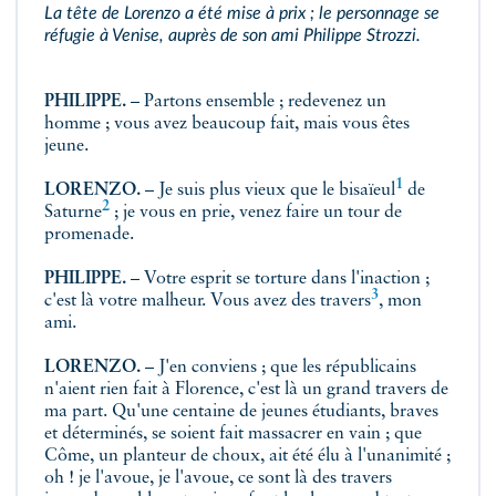
La tête de Lorenzo a été mise à prix ; le personnage se
réfugie à Venise, auprès de son ami Philippe Strozzi.
PHILIPPE.
– Partons ensemble ; redevenez un
homme ; vous avez beaucoup fait, mais vous êtes
jeune.
1
LORENZO.
– Je suis plus vieux que le
bisaïeul
de
2
Saturne
; je vous en prie, venez faire un tour de
promenade.
PHILIPPE.
– Votre esprit se torture dans l'inaction ;
3
c'est là votre malheur. Vous avez des
travers
, mon
ami.
LORENZO.
– J'en conviens ; que les républicains
n'aient rien fait à Florence, c'est là un grand travers de
ma part. Qu'une centaine de jeunes étudiants, braves
et déterminés, se soient fait massacrer en vain ; que
Côme, un planteur de choux, ait été élu à l'unanimité ;
oh ! je l'avoue, je l'avoue, ce sont là des travers