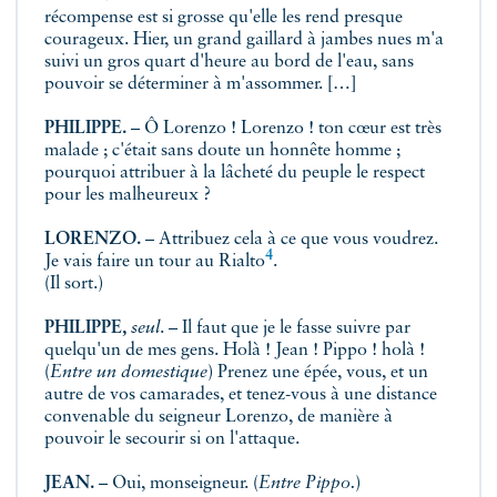
récompense est si grosse qu'elle les rend presque
courageux. Hier, un grand gaillard à jambes nues m'a
suivi un gros quart d'heure au bord de l'eau, sans
pouvoir se déterminer à m'assommer. […]
PHILIPPE.
– Ô Lorenzo ! Lorenzo ! ton cœur est très
malade ; c'était sans doute un honnête homme ;
pourquoi attribuer à la lâcheté du peuple le respect
pour les malheureux ?
LORENZO.
– Attribuez cela à ce que vous voudrez.
4
Je vais faire un tour au
Rialto
.
(Il sort.)
PHILIPPE,
seul
. – Il faut que je le fasse suivre par
quelqu'un de mes gens. Holà ! Jean ! Pippo ! holà !
(
Entre un domestique
) Prenez une épée, vous, et un
autre de vos camarades, et tenez-vous à une distance
convenable du seigneur Lorenzo, de manière à
pouvoir le secourir si on l'attaque.
JEAN.
– Oui, monseigneur. (
Entre Pippo.
)