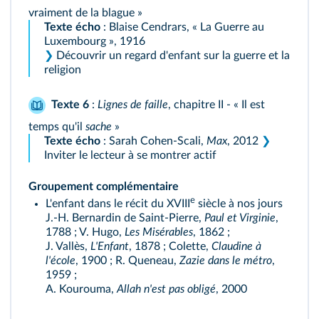
vraiment de la blague »
Texte écho
: Blaise Cendrars, « La Guerre au
Luxembourg », 1916
❯
Découvrir un regard d'enfant sur la guerre et la
religion
Texte 6
:
Lignes de faille
, chapitre II - « Il est
temps qu'il
sache
»
Texte écho
: Sarah Cohen-Scali,
Max
, 2012
❯
Inviter le lecteur à se montrer actif
Groupement complémentaire
e
L'enfant dans le récit du XVIII
siècle à nos jours
J.-H. Bernardin de Saint-Pierre,
Paul et Virginie
,
1788 ; V. Hugo,
Les Misérables
, 1862 ;
J. Vallès,
L'Enfant
, 1878 ; Colette,
Claudine à
l'école
, 1900 ; R. Queneau,
Zazie dans le métro
,
1959 ;
A. Kourouma,
Allah n'est pas obligé
, 2000