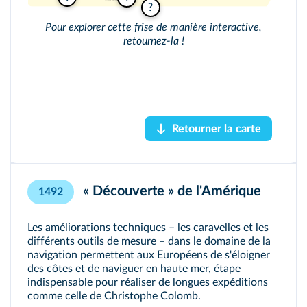
Frise interactive
?
Pour explorer cette frise de manière interactive,
Une autre vision du monde
retournez‑la !
Accéder au module
Retourner la carte
Retourner la carte
« Découverte » de l'Amérique
1492
Les améliorations techniques – les caravelles et les
différents outils de mesure – dans le domaine de la
navigation permettent aux Européens de s'éloigner
des côtes et de naviguer en haute mer, étape
indispensable pour réaliser de longues expéditions
comme celle de Christophe Colomb.