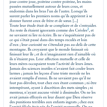
joue contre joue, poitrine contre poitrine, les mains
passées mutuellement autour de leurs cous, et
endormis dans les bras l'un de l'autre. Lorsqu'ils
surent parler les premiers noms qu'ils apprirent à se
donner furent ceux de frère et de sœur. [...]
Toute leur étude était de se complaire et de s'entraider.
2
Au reste ils étaient ignorants comme des
Créoles
, et
ne savaient ni lire ni écrire. Ils ne s'inquiétaient pas de
ce qui s'était passé dans des temps reculés et loin
d'eux ; leur curiosité ne s'étendait pas au-delà de cette
montagne. Ils croyaient que le monde finissait où
finissait leur île ; et ils n'imaginaient rien d'aimable où
ils n'étaient pas. Leur affection mutuelle et celle de
leurs mères occupaient toute l'activité de leurs âmes.
Jamais des sciences inutiles n'avaient fait couler leurs
larmes ; jamais les leçons d'une triste morale ne les
avaient remplis d'ennui. Ils ne savaient pas qu'il ne
faut pas dérober, tout chez eux étant commun ; ni être
intempérant, ayant à discrétion des mets simples ; ni
menteur, n'ayant aucune vérité à dissimuler. On ne les
avait jamais effrayés en leur disant que Dieu réserve
des punitions terribles aux enfants ingrats ; chez eux