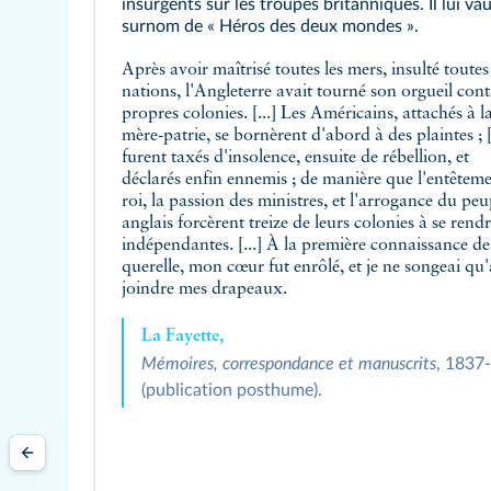
insurgents sur les troupes britanniques. Il lui vau
surnom de « Héros des deux mondes ».
Après avoir maîtrisé toutes les mers, insulté toutes 
nations, l'Angleterre avait tourné son orgueil cont
propres colonies. [...] Les Américains, attachés à l
mère-patrie, se bornèrent d'abord à des plaintes ; [..
furent taxés d'insolence, ensuite de rébellion, et
déclarés enfin ennemis ; de manière que l'entêtem
roi, la passion des ministres, et l'arrogance du peu
anglais forcèrent treize de leurs colonies à se rend
indépendantes. [...] À la première connaissance de
querelle, mon cœur fut enrôlé, et je ne songeai qu'
joindre mes drapeaux.
La Fayette,
Mémoires, correspondance et manuscrits
, 1837
(publication posthume).