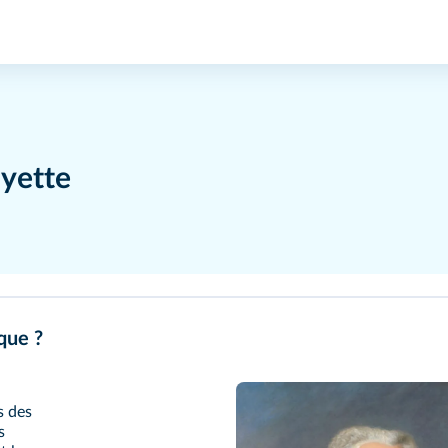
ayette
que ?
s des
s