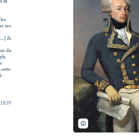
t le
les
re ses
a
.] ils
ent du
ple
re
 cette
à
-1839
Château de Versailles/Wikimed