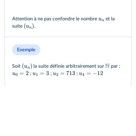
u
Attention à ne pas confondre le nombre
et la
n
(
)
.
u
suite
n
Exemple
N
(
)
u
Soit
la suite définie arbitrairement sur
par :
n
=
2
=
3
=
713
=
−
12
u
u
u
u
;
;
;
0
1
3
4