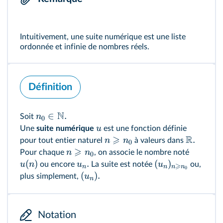
Intuitivement, une suite numérique est une liste
ordonnée et infinie de nombres réels.
Définition
N
∈
.
n
Soit
0
u
Une
suite numérique
est une fonction définie
⩾
R
.
n
n
pour tout entier naturel
à valeurs dans
0
⩾
n
n
Pour chaque
, on associe le nombre noté
0
(
)
.
(
)
u
n
u
u
ou encore
La suite est notée
ou,
⩾
n
n
n
n
0
(
)
.
u
plus simplement,
n
Notation