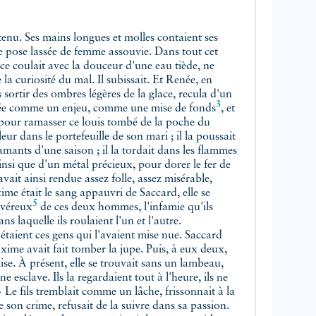
etenu. Ses mains longues et molles contaient ses
ne pose lassée de femme assouvie. Dans tout cet
ice coulait avec la douceur d'une eau tiède, ne
e la curiosité du mal. Il subissait. Et Renée, en
sortir des ombres légères de la glace, recula d'un
3
jetée comme un enjeu, comme une
mise de fonds
, et
 pour ramasser ce louis tombé de la poche du
leur dans le portefeuille de son mari ; il la poussait
amants d'une saison ; il la tordait dans les flammes
 ainsi que d'un métal précieux, pour dorer le fer de
avait ainsi rendue assez folle, assez misérable,
xime était le sang appauvri de Saccard, elle se
5
véreux
de ces deux hommes, l'infamie qu'ils
ns laquelle ils roulaient l'un et l'autre.
ient ces gens qui l'avaient mise nue. Saccard
xime avait fait tomber la jupe. Puis, à eux deux,
ise. À présent, elle se trouvait sans un lambeau,
 esclave. Ils la regardaient tout à l'heure, ils ne
 » Le fils tremblait comme un lâche, frissonnait à la
 son crime, refusait de la suivre dans sa passion.