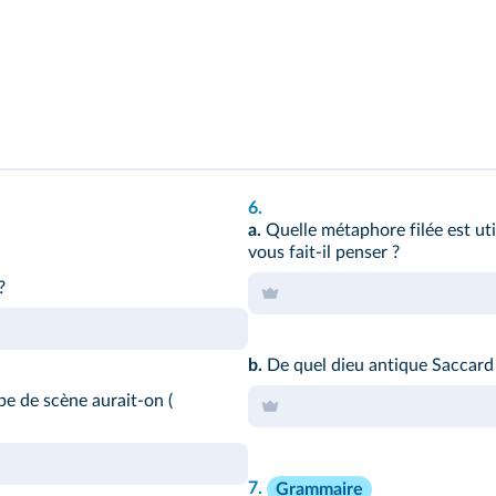
6.
a.
Quelle métaphore filée est uti
vous fait-il penser ?
?
b.
De quel dieu antique Saccard 
pe de scène aurait-on (
7.
Grammaire