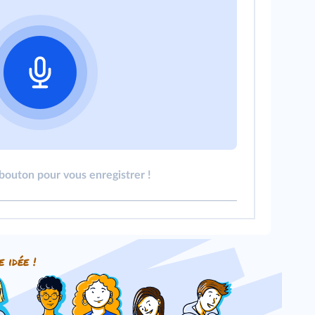
 bouton pour vous enregistrer !
e idée !