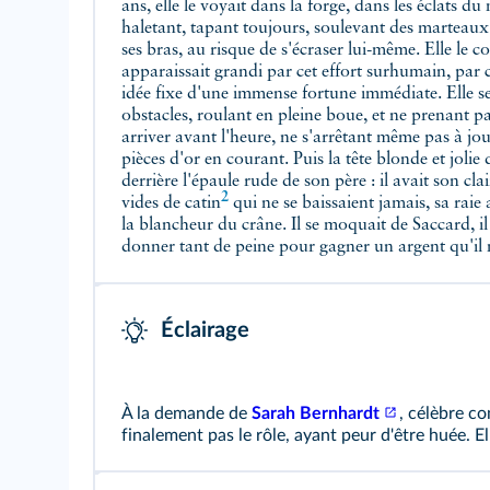
ans, elle le voyait dans la forge, dans les éclats du
haletant, tapant toujours, soulevant des marteaux
ses bras, au risque de s'écraser lui-même. Elle le c
apparaissait grandi par cet effort surhumain, par 
idée fixe d'une immense fortune immédiate. Elle se 
obstacles, roulant en pleine boue, et ne prenant p
arriver avant l'heure, ne s'arrêtant même pas à jo
pièces d'or en courant. Puis la tête blonde et joli
derrière l'épaule rude de son père : il avait son clai
2
vides de
catin
qui ne se baissaient jamais, sa raie
la blancheur du crâne. Il se moquait de Saccard, il
donner tant de peine pour gagner un argent qu'il m
Éclairage
À la demande de
Sarah Bernhardt
, célèbre c
finalement pas le rôle, ayant peur d'être huée. E