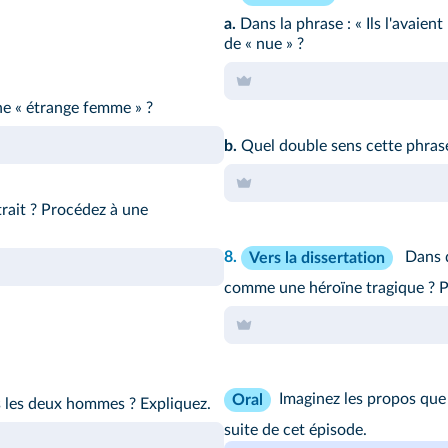
a.
Dans la phrase :
« Ils l'avaien
de « nue » ?
ne « étrange femme » ?
b.
Quel double sens cette phrase
trait ? Procédez à une
8.
Dans q
Vers la dissertation
comme une héroïne tragique ? 
Imaginez les propos que
Oral
s les deux hommes ? Expliquez.
suite de cet épisode.