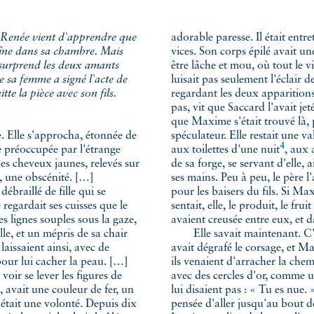
adorable paresse. Il était entr
aîne dans sa chambre. Mais
vices. Son corps épilé avait u
i surprend les deux amants
être lâche et mou, où tout le v
e sa femme a signé l'acte de
luisait pas seulement l'éclair d
tte la pièce avec son fils.
regardant les deux apparitions 
pas, vit que Saccard l'avait 
que Maxime s'était trouvé là,
 Elle s'approcha, étonnée de
spéculateur. Elle restait une va
4
e préoccupée par l'étrange
aux
toilettes d'une nuit
, aux 
Ses cheveux jaunes, relevés sur
de sa forge, se servant d'elle,
é, une obscénité. […]
ses mains. Peu à peu, le père l'
braillé de fille qui se
pour les baisers du fils. Si Ma
 regardait ses cuisses que le
sentait, elle, le produit, le fruit
es lignes souples sous la gaze,
avaient creusée entre eux, et da
lle, et un mépris de sa chair
Elle savait maintenant. C'éta
laissaient ainsi, avec de
avait dégrafé le corsage, et Ma
pour lui cacher la peau. […]
ils venaient d'arracher la chem
oir se lever les figures de
avec des cercles d'or, comme une
 avait une couleur de fer, un
lui disaient pas : « Tu es nue.
était une volonté. Depuis dix
pensée d'aller jusqu'au bout de