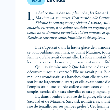
La chute
Texte
Le bal costumé bat son plein chez les Saccard. Renée vient d'apprendre que
Maxime va se marier. Consternée, elle l'entr
Sidonie le remarque et prévient Aristide, qu
enlacés. Furieux, il se calme soudain en voyant qu
vente de sa dernière propriété. Il s'en empare et qui
Renée se retrouve seule, humiliée et désespérée.
Elle s'aperçut dans la haute glace de l'armoire.
se voir, oubliant son mari, oubliant Maxime, tout
femme qu'elle avait devant elle. La folie montait. 
les tempes et sur la nuque, lui parurent une nudit
Qui l'avait mise nue ? Que faisait-elle dans ce dé
découvre jusqu'au ventre ? Elle ne savait plus. Elle
maillot arrondissait, ses hanches dont elle suivait l
son buste largement ouvert ; et elle avait honte d'e
l'emplissait d'une sourde colère contre ceux qui la 
simples cercles d'or aux chevilles et aux poignets 
Et, dans l'ombre bleuâtre de la glace, elle crut v
Saccard et de Maxime. Saccard, noirâtre, ricanant,
1
rire de tenaille, sur ses jambes
grêles
. Cet homme 