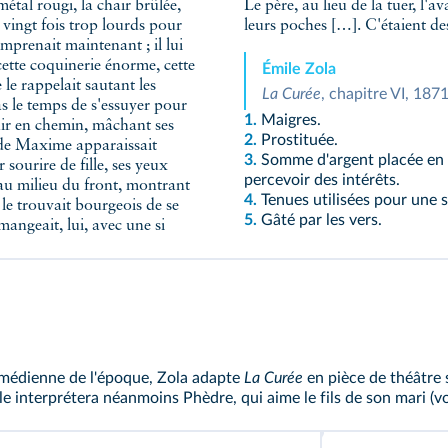
 métal rougi, la chair brûlée,
Le père, au lieu de la tuer, l'a
 vingt fois trop lourds pour
leurs poches […]. C'étaient de
omprenait maintenant ; il lui
cette coquinerie énorme, cette
Émile Zola
le rappelait sautant les
La Curée
, chapitre VI, 1871
as le temps de s'essuyer pour
1.
Maigres.
uir en chemin, mâchant ses
2.
Prostituée.
e de Maxime apparaissait
3.
Somme d'argent placée en v
r sourire de fille, ses yeux
percevoir des intérêts.
 au milieu du front, montrant
4.
Tenues utilisées pour une s
 le trouvait bourgeois de se
5.
Gâté par les vers.
angeait, lui, avec une si
omédienne de l'époque, Zola adapte
La Curée
en pièce de théâtre 
lle interprétera néanmoins Phèdre, qui aime le fils de son mari (
v