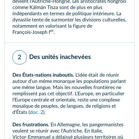
devient l'Autriche‑Hongrie. Les aristocrates hongrois
comme
Kálmán Tisza
sont de plus en plus
indépendants en termes de politique intérieure. La
dynastie tente de surmonter les divisions culturelles,
notamment en valorisant la figure de
er
François‑Joseph I
.
Des unités inachevées
2
Des États-nations inaboutis.
L'idée était de réunir
autour d'un même monarque les populations parlant
une même langue. Mais les nouvelles frontières ne
remplissent pas cet objectif. L'Europe, en particulier
l'Europe centrale et orientale, reste une complexe
mosaïque de peuples, de langues, de religions et
d'États (
doc. 2
).
Des frustrations.
En Allemagne, les
pangermanistes
veulent se réunir avec l'Autriche. En Italie,
Victor‑Emmanuel a délaissé plusieurs territoires où