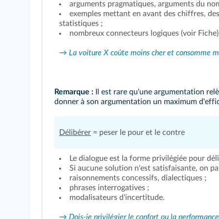
arguments pragmatiques, arguments du nom
exemples mettant en avant des chiffres, des 
statistiques ;
nombreux connecteurs logiques (
voir Fiche
)
→ La voiture X coûte moins cher et consomme moi
Remarque :
Il est rare qu'une argumentation rel
donner à son argumentation un maximum d'effic
Délibérer
= peser le pour et le contre
Le dialogue est la forme privilégiée pour dé
Si aucune solution n'est satisfaisante, on p
raisonnements concessifs, dialectiques ;
phrases interrogatives ;
modalisateurs d'incertitude.
→ Dois-je privilégier le confort ou la performanc