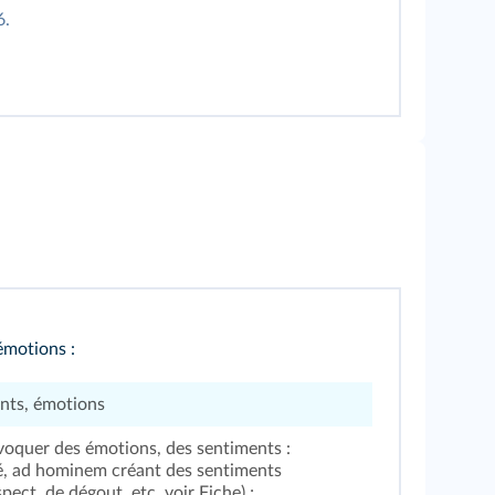
6.
émotions :
nts, émotions
oquer des émotions, des sentiments :
té, ad hominem créant des sentiments
spect, de dégout, etc.
voir Fiche
) ;