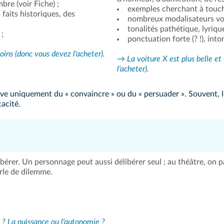
bre (
voir Fiche
) ;
exemples cherchant à touch
faits historiques, des
nombreux modalisateurs
vo
tonalités pathétique, lyriqu
 ;
ponctuation forte (? !), int
ns (donc vous devez l'acheter).
→ La voiture X est plus belle et
l'acheter).
ève uniquement du « convaincre » ou du « persuader ». Souvent, 
acité.
libérer. Un personnage peut aussi délibérer seul ; au théâtre, on 
arle de dilemme.
e ? La puissance ou l'autonomie ?