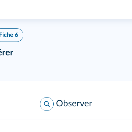
Fiche 6
érer
Observer