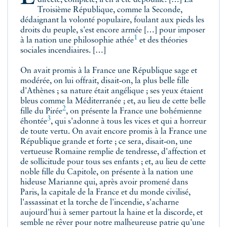
Troisième République, comme la Seconde,
dédaignant la volonté populaire, foulant aux pieds les
droits du peuple, s'est encore armée […] pour imposer
1
à la nation une philosophie athée
et des théories
sociales incendiaires. […]
On avait promis à la France une République sage et
modérée, on lui offrait, disait‑on, la plus belle fille
d'Athènes ; sa nature était angélique ; ses yeux étaient
bleus comme la Méditerranée ; et, au lieu de cette belle
2
fille du Pirée
, on présente la France une bohémienne
3
éhontée
, qui s'adonne à tous les vices et qui a horreur
de toute vertu. On avait encore promis à la France une
République grande et forte ; ce sera, disait‑on, une
vertueuse Romaine remplie de tendresse, d'affection et
de sollicitude pour tous ses enfants ; et, au lieu de cette
noble fille du Capitole, on présente à la nation une
hideuse Marianne qui, après avoir promené dans
Paris, la capitale de la France et du monde civilisé,
l'assassinat et la torche de l'incendie, s'acharne
aujourd'hui à semer partout la haine et la discorde, et
semble ne rêver pour notre malheureuse patrie qu'une