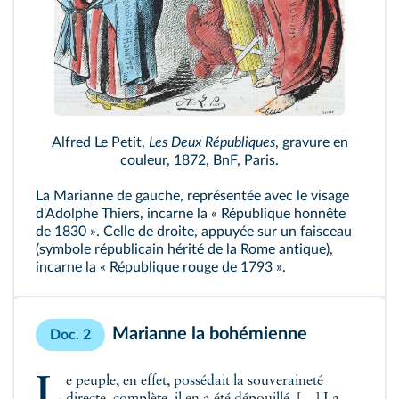
Alfred Le Petit,
Les Deux Républiques
, gravure en
couleur, 1872, BnF, Paris.
La Marianne de gauche, représentée avec le visage
d'Adolphe Thiers, incarne la « République honnête
de 1830 ». Celle de droite, appuyée sur un faisceau
(symbole républicain hérité de la Rome antique),
incarne la « République rouge de 1793 ».
Marianne la bohémienne
Doc. 2
Le peuple, en effet, possédait la souveraineté
directe, complète, il en a été dépouillé. […] La