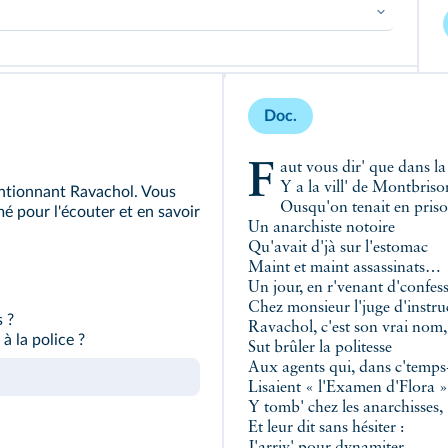
natures, de périodes, de localisations différentes.
une analyse ou construire une argumentation.
Doc.
Faut vous dir' que dans la
Y a la vill' de Montbriso
ntionnant Ravachol. Vous
Ousqu'on tenait en pris
é pour l'écouter et en savoir
Un anarchiste notoire
Qu'avait d'jà sur l'estomac
Maint et maint assassinats…
Un jour, en r'venant d'confes
Chez monsieur l'juge d'instru
 ?
Ravachol, c'est son vrai nom,
 la police ?
Sut brûler la politesse
Aux agents qui, dans c'temps
Lisaient « l'Examen d'Flora »
Y tomb' chez les anarchisses,
Et leur dit sans hésiter :