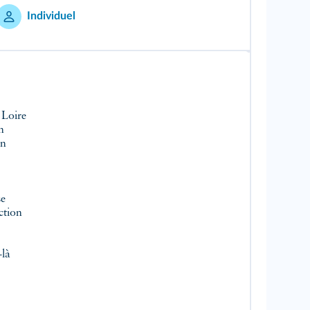
Individuel
 Loire
n
on
se
ction
-là