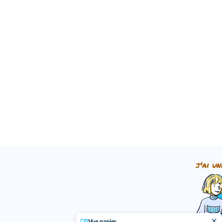
j'ai un
Vue papier