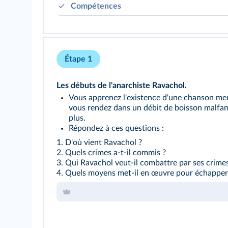
Compétences
Mettre en relation des faits ou événements de 
Utiliser une approche historique pour mener 
Étape 1
Les débuts de l'anarchiste Ravachol.
Vous apprenez l'existence d'une chanson me
vous rendez dans un débit de boisson malfam
plus.
Répondez à ces questions :
1. D'où vient Ravachol ?
2. Quels crimes a‑t‑il commis ?
3. Qui Ravachol veut‑il combattre par ses crimes
4. Quels moyens met‑il en œuvre pour échapper à