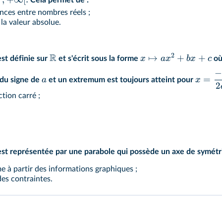
Cela permet de :
nces entre nombres réels ;
 la valeur absolue.
2
R
↦
+
+
x
a
x
b
x
c
st définie sur
et s'écrit sous la forme
o
=
a
x
 du signe de
et un extremum est toujours atteint pour
2
tion carré ;
t représentée par une parabole qui possède un axe de symétri
e à partir des informations graphiques ;
des contraintes.