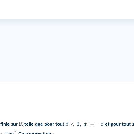
R
<
0
,
∣
∣
=
−
x
x
x
finie sur
telle que pour tout
et pour tout
0
;
+
∞
[
.