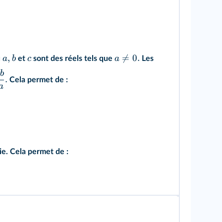
,

=
0.
a
b
c
a
ù
et
sont des réels tels que
Les
−
b
.
Cela permet de :
a
e. Cela permet de :