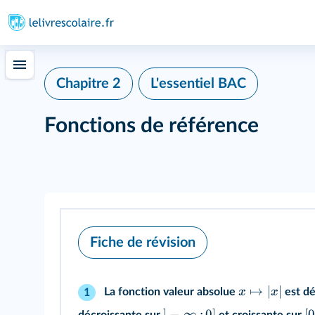
Chapitre 2
L'essentiel BAC
Fonctions de référence
Fiche de révision
↦
∣
∣
x
x
La fonction valeur absolue
est dé
1
]
−
∞
;
0
]
[