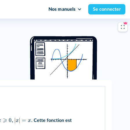
Nos manuels
Se connecter
⩾
0
,
∣
∣
=
.
x
x
x
Cette fonction est