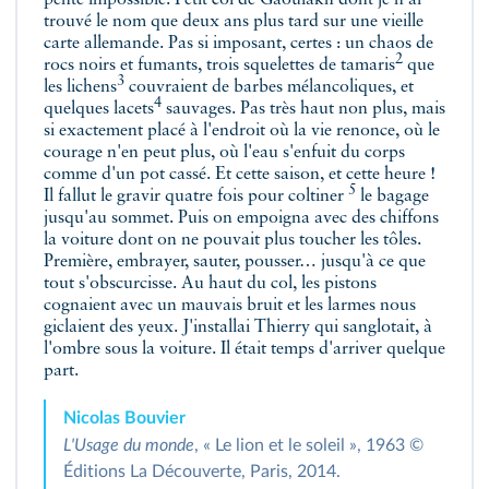
pente impossible. Petit col de Gaoulakh dont je n'ai
trouvé le nom que deux ans plus tard sur une vieille
carte allemande. Pas si imposant, certes : un chaos de
2
rocs noirs et fumants, trois squelettes de
tamaris
que
3
les
lichens
couvraient de barbes mélancoliques, et
4
quelques
lacets
sauvages. Pas très haut non plus, mais
si exactement placé à l'endroit où la vie renonce, où le
courage n'en peut plus, où l'eau s'enfuit du corps
comme d'un pot cassé. Et cette saison, et cette heure !
5
Il fallut le gravir quatre fois pour
coltiner
le bagage
jusqu'au sommet. Puis on empoigna avec des chiffons
la voiture dont on ne pouvait plus toucher les tôles.
Première, embrayer, sauter, pousser… jusqu'à ce que
tout s'obscurcisse. Au haut du col, les pistons
cognaient avec un mauvais bruit et les larmes nous
giclaient des yeux. J'installai Thierry qui sanglotait, à
l'ombre sous la voiture. Il était temps d'arriver quelque
part.
Nicolas Bouvier
L'Usage du monde
, « Le lion et le soleil », 1963 ©
Éditions La Découverte, Paris, 2014.