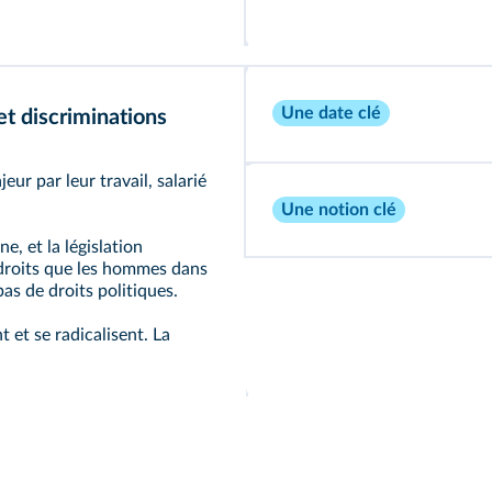
Une date clé
et discriminations
ur par leur travail, salarié
Une notion clé
e, et la législation
 droits que les hommes dans
s de droits politiques.
t et se radicalisent. La