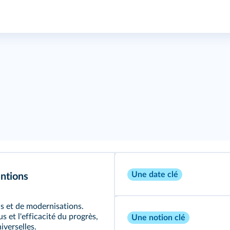
Une date clé
entions
s et de modernisations.
s et l'efficacité du progrès,
Une notion clé
iverselles.