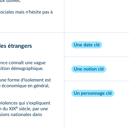
ux suivies.
ociales mais n'hésite pas à
Une date clé
des étrangers
ance connaît une vague
nsition démographique.
Une notion clé
 une forme d'isolement est
re économique en général,
Un personnage clé
violences qui s'expliquent
e
n du XIX
siècle, par une
sions nationales dans