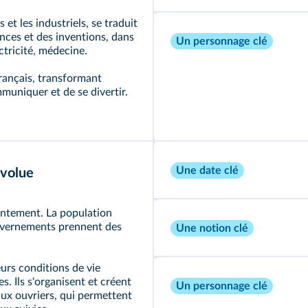
et les industriels, se traduit
ences et des inventions, dans
Un personnage clé
ctricité, médecine.
rançais, transformant
muniquer et de se divertir.
Une date clé
évolue
ntement. La population
ouvernements prennent des
Une notion clé
eurs conditions de vie
s. Ils s'organisent et créent
Un personnage clé
aux ouvriers, qui permettent