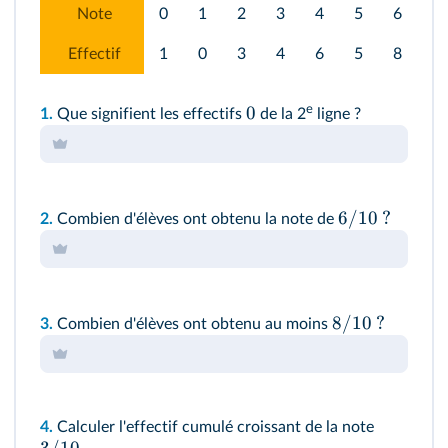
Note
0
1
2
3
4
5
6
7
Effectif
1
0
3
4
6
5
8
7
0
e
1.
Que signifient les effectifs
de la 2
ligne ?
6/10
?
2.
Combien d'élèves ont obtenu la note de
8/10
?
3.
Combien d'élèves ont obtenu au moins
4.
Calculer l'effectif cumulé croissant de la note