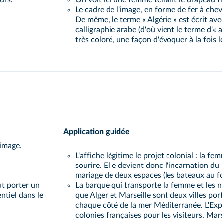
urs.
On voit ici une femme tenant le drapeau fra
Le cadre de l'image, en forme de fer à chev
De même, le terme « Algérie » est écrit ave
calligraphie arabe (d'où vient le terme d'
très coloré, une façon d'évoquer à la fois le
Application guidée
'image.
L'affiche légitime le projet colonial : la f
sourire. Elle devient donc l'incarnation du 
mariage de deux espaces (les bateaux au fo
ut porter un
La barque qui transporte la femme et les na
ntiel dans le
que Alger et Marseille sont deux villes port
chaque côté de la mer Méditerranée. L'Expo
colonies françaises pour les visiteurs. Ma