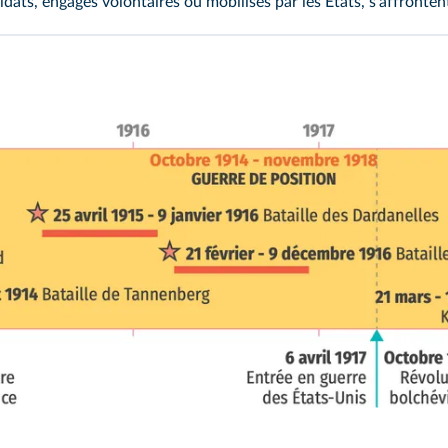
soldats, engagés volontaires ou mobilisés par les États, s'affronte
Frise interacti
3 août 1914
L'Allemagne déclare la guerr
Accéder au module