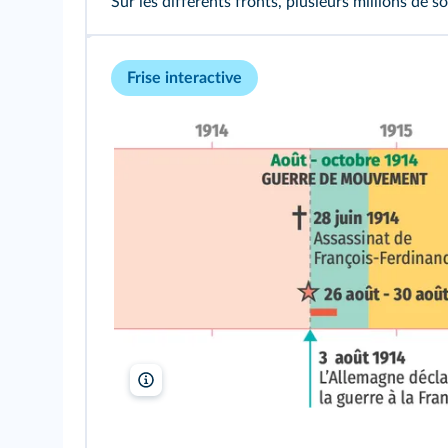
Sur les différents fronts, plusieurs millions de 
Frise interactive