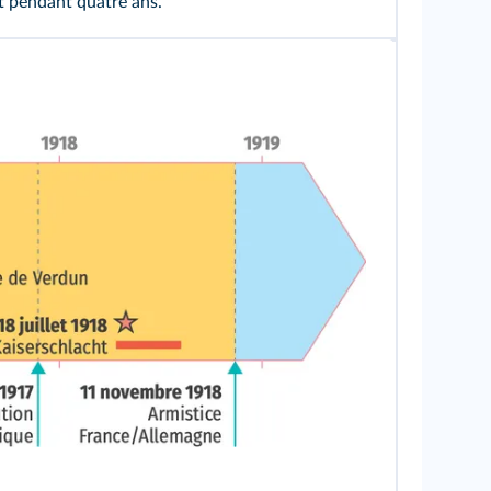
nt pendant quatre ans.
ve
e à la France