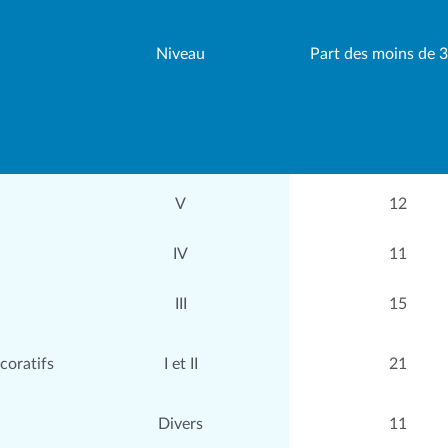
Niveau
Part des moins de 
V
12
IV
11
III
15
coratifs
I et II
21
Divers
11