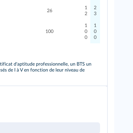
1
2
26
2
3
1
1
100
0
0
0
0
tificat d'aptitude professionnelle, un BTS un
sés de I à V en fonction de leur niveau de