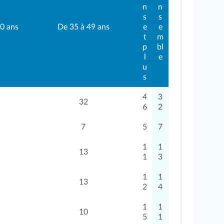
n
n
s
s
30 ans
De 35 à 49 ans
e
e
t
m
p
bl
l
e
u
s
4
3
32
6
2
7
5
7
1
1
13
1
3
1
1
13
2
4
1
1
10
5
1