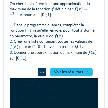
On cherche à déterminer une approximation du
(
)
=
f
f
x
maximum de la fonction
définie par
3
−
∈
[
0
;
1
]
.
x
x
x
pour
1.
Dans le programme ci-après, compléter la
x
fonction
f()
afin qu'elle renvoie, pour tout
donné
(
)
.
f
x
en paramètre, la valeur de
2.
Créer une liste contenant toutes les valeurs de
(
)
∈
[
0
;
1
]
0
,
01.
f
x
x
pour
avec un pas de
(
)
f
x
3.
Donner une approximation du maximum de
[
0
;
1
]
.
sur
Console
Voir les résultats
Python
1
def
f
(
x
):
2
#A compléter
3
return
#A compléter
4
5
valeurs
=
#A compléter
6