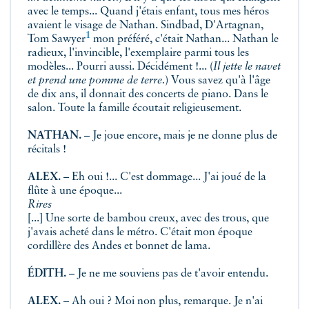
avec le temps... Quand j'étais enfant, tous mes héros
avaient le visage de Nathan.
Sindbad, D'Artagnan,
1
Tom Sawyer
mon préféré, c'était Nathan... Nathan le
radieux, l'invincible, l'exemplaire parmi tous les
modèles...
Pourri aussi. Décidément !... (
Il jette le navet
et prend une pomme de terre.
) Vous savez qu'à l'âge
de dix ans, il donnait des concerts de piano. Dans le
salon. Toute la famille écoutait religieusement.
NATHAN.
– Je joue encore, mais je ne donne plus de
récitals !
ALEX.
– Eh oui !... C'est dommage... J'ai joué de la
flûte à une époque...
Rires
[...] Une sorte de bambou creux, avec des trous, que
j'avais acheté dans le métro. C'était mon époque
cordillère des Andes et bonnet de lama.
ÉDITH.
– Je ne me souviens pas de t'avoir entendu.
ALEX.
– Ah oui ? Moi non plus, remarque. Je n'ai