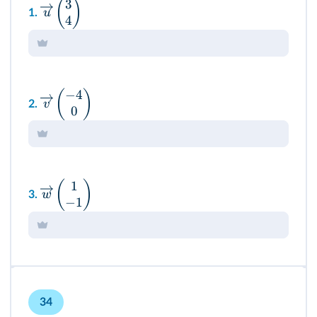
3
(
)
u
1.
4
−
4
(
)
v
2.
0
1
(
)
w
3.
−
1
34