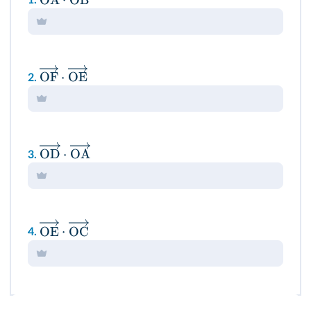
1.
OF
⋅
OE
2.
OD
⋅
OA
3.
OE
⋅
OC
4.