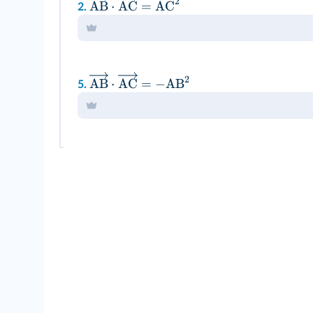
2
AB
⋅
AC
=
AC
2.
2
AB
⋅
AC
=
−
AB
5.