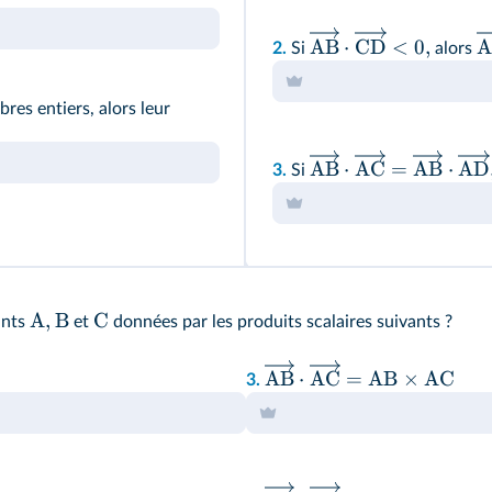
AB
⋅
CD
<
0
,
A
2.
Si
alors
res entiers, alors leur
AB
⋅
AC
=
AB
⋅
AD
3.
Si
A,
B
C
ints
et
données par les produits scalaires suivants ?
AB
⋅
AC
=
AB
×
AC
3.