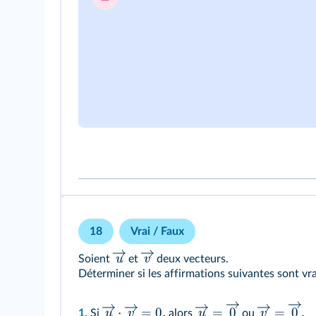
18
Vrai / Faux
u
v
Soient
et
deux vecteurs.
Déterminer si les affirmations suivantes sont vra
⋅
=
0
,
=
0
=
0
.
u
v
u
v
1.
Si
alors
ou