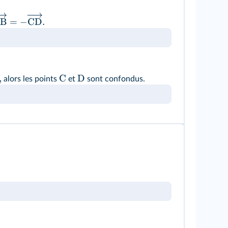
B
=
−
CD
.
,
C
D
alors les points
et
sont confondus.