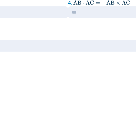
AB
⋅
AC
=
−
AB
×
AC
4.