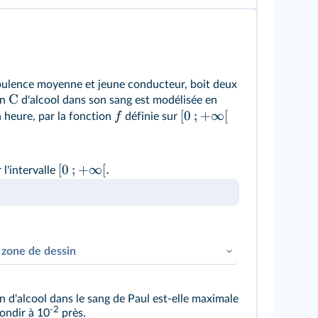
rpulence moyenne et jeune conducteur, boit deux
C
on
d'alcool dans son sang est modélisée en
[
0
;
+
∞
[
f
 heure, par la fonction
définie sur
[
0
;
+
∞
[
.
 l'intervalle
 zone de dessin
n d'alcool dans le sang de Paul est-elle maximale
-2
rondir à 10
près.