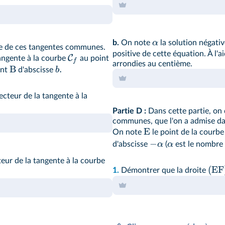
α
b.
On note
la solution négati
ce de ces tangentes communes.
positive de cette équation. À l'a
C
tangente à la courbe
au point
f
arrondies au centième.
B
.
b
int
d'abscisse
ecteur de la tangente à la
Partie D :
Dans cette partie, on 
communes, que l'on a admise da
E
On note
le point de la courb
−
α
α
d'abscisse
(
est le nombre 
teur de la tangente à la courbe
(
EF
1.
Démontrer que la droite