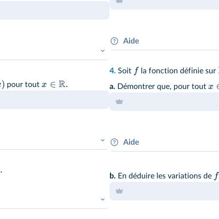
Aide
Il faut
chercher
les informati
f
4.
Soit
la fonction définie sur
−
3.
x
acer
par
notamment utiliser le lien ex
R
)
∈
.
x
x
pour tout
x
a.
Démontrer que, pour tout
Aide
g
 de l'expression de
en
Un
calcul
est ici nécessaire p
.
nce. On démontre ainsi la
f
b.
En déduire les variations de
Puis, en transformant cette éc
de calcul
le résultat.