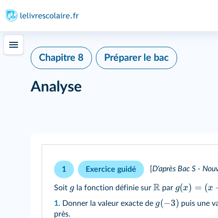
Chapitre 8
Préparer le bac
Analyse
[
D'après Bac S - Nou
1
Exercice guidé
R
(
)
=
(
g
g
x
x
Soit
la fonction définie sur
par
(
−
3
)
g
1.
Donner la valeur exacte de
puis une v
près.