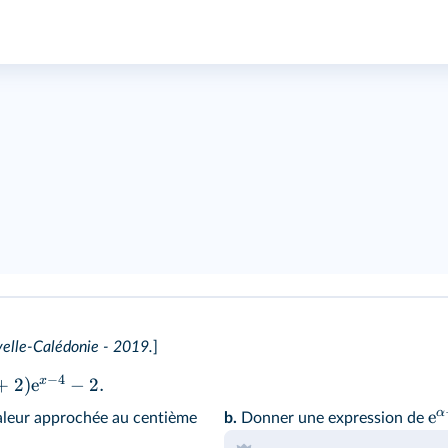
velle-Calédonie - 2019.
]
−
4
x
+
2
)
e
−
2.
α
e
aleur approchée au centième
b.
Donner une expression de