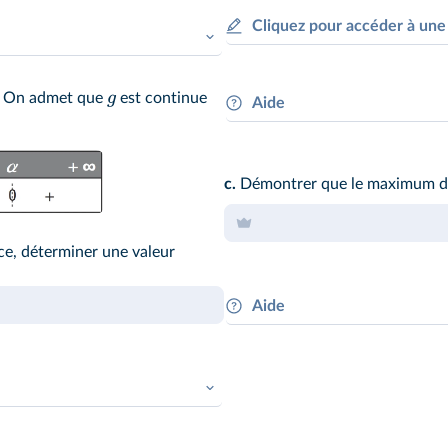
Cliquez pour accéder à une
′
.
g
sa fonction dérivée
Il faut
g
On admet que
est continue
Aide
Une fois encore, on fait le lie
dérivée. On peut alors
représ
c.
Démontrer que le maximum 
exemple.
ice, déterminer une valeur
Aide
Il faut
chercher
le lien qu'il 
de l'énoncé devrait rappeler u
atrice et dresser un tableau