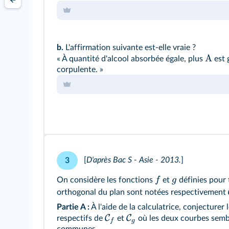
b.
L'affirmation suivante est-elle vraie ?
A
« À quantité d'alcool absorbée égale, plus
est 
corpulente. »
[
D'après Bac S - Asie - 2013.
]
3
f
g
On considère les fonctions
et
définies pour 
orthogonal du plan sont notées respectivement
Partie A :
À l'aide de la calculatrice, conjecturer 
C
C
respectifs de
et
où les deux courbes semb
f
g
communes.