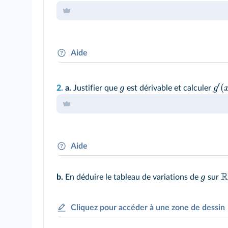
Aide
On doit
calculer
une image. Il suffit de rempl
′
(
g
g
2.
a.
Justifier que
est dérivable et calculer
Aide
Le
raisonnement
repose sur la décomposition
R
g
b.
En déduire le tableau de variations de
sur
différentes opérations de fonctions de référe
dérivabilité et on a des pistes sur la méthode 
Cliquez pour accéder à une zone de dessin