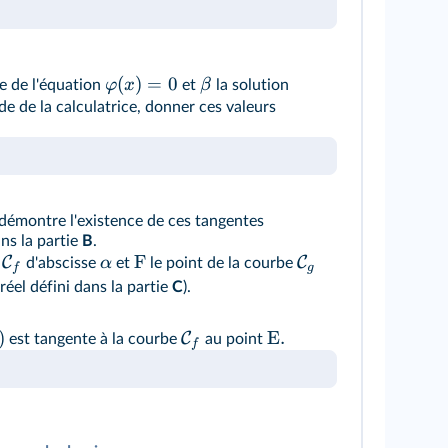
(
)
=
0
φ
x
β
ve de l'équation
et
la solution
ide de la calculatrice, donner ces valeurs
démontre l'existence de ces tangentes
ns la partie
B
.
F
C
C
α
e
d'abscisse
et
le point de la courbe
f
g
réel défini dans la partie
C
).
)
E.
C
est tangente à la courbe
au point
f