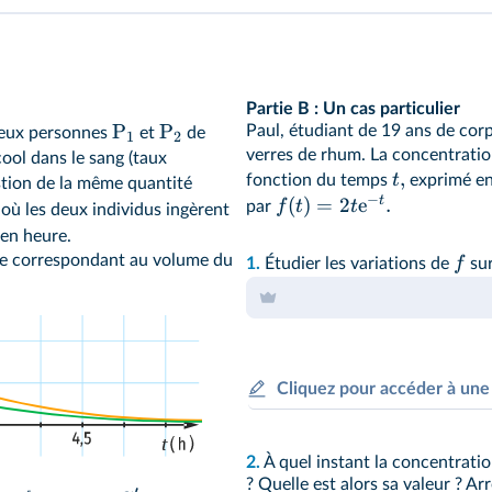
α
ement de
à l'unité puis, à
ine l'encadrement.
Partie B : Un cas particulier
P
P
Paul, étudiant de 19 ans de co
eux personnes
et
de
1
2
verres de rhum. La concentrati
cool dans le sang (taux
,
t
fonction du temps
exprimé en
tion de la même quantité
−
t
(
)
=
2
e
.
f
t
t
par
ù les deux individus ingèrent
en heure.
ue correspondant au volume du
f
1.
Étudier les variations de
sur
Cliquez pour accéder à une
2.
À quel instant la concentratio
? Quelle est alors sa valeur ? Ar