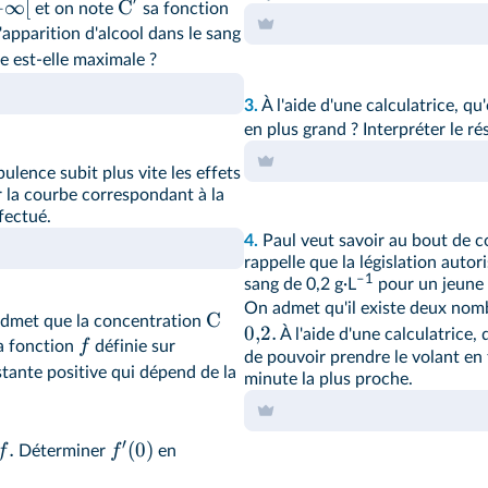
′
+
∞
[
C
et on note
sa fonction
d'apparition d'alcool dans le sang
se est-elle maximale ?
3.
À l'aide d'une calculatrice, q
en plus grand ? Interpréter le ré
lence subit plus vite les effets
er la courbe correspondant à la
fectué.
4.
Paul veut savoir au bout de c
rappelle que la législation auto
–1
sang de 0,2 g·L
pour un jeune
On admet qu'il existe deux nom
C
admet que la concentration
0
,
2.
À l'aide d'une calculatrice,
f
la fonction
définie sur
de pouvoir prendre le volant en t
tante positive qui dépend de la
minute la plus proche.
′
.
(
0
)
f
f
Déterminer
en