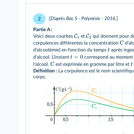
de valeurs. On détermine un premier encadr
l'aide d'un algorithme par balayage, on peauf
[
D'après Bac S - Polynésie - 2016.
]
2
Partie A :
C
C
Voici deux courbes
et
qui donnent pour d
1
2
C
corpulences différentes la concentration
d'al
t
d'alcoolémie) en fonction du temps
après inges
=
0
t
d'alcool. L'instant
correspond au moment o
C
t
l'alcool.
est exprimée en gramme par litre et
Définition :
La corpulence est le nom scientifiq
corps.