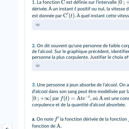
C
[
0
;
1.
La fonction
est définie sur l'intervalle
t
dérivée. À un instant
positif ou nul, la vitesse 
′
C
(
)
.
t
est donnée par
À quel instant cette vites
2.
On dit souvent qu'une personne de faible corpu
de l'alcool. Sur le graphique précédent, identifi
personne la plus corpulente. Justifier le choix ef
3.
Une personne à jeun absorbe de l'alcool. On 
d'alcool dans son sang peut être modélisée par 
−
t
[
0
;
+
∞
[
(
)
=
A
,
A
f
t
t
e
par
où
est une cons
corpulence et de la quantité d'alcool absorbée.
′
f
a.
On note
la fonction dérivée de la fonction
A
.
fonction de