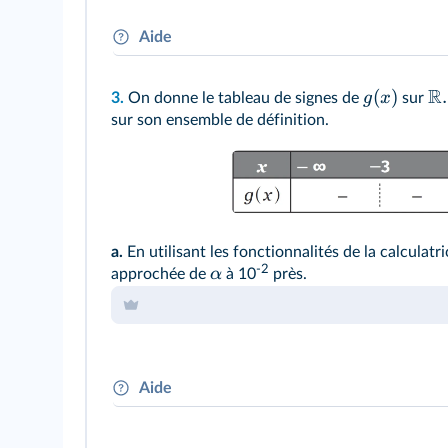
Aide
g
Il suffit d'utiliser le lien entre la fonction
et 
R
(
)
.
g
x
3.
On donne le tableau de signes de
sur
résoudre
une inéquation et une équation.
sur son ensemble de définition.
a.
En utilisant les fonctionnalités de la calculatr
-2
α
approchée de
à 10
près.
Aide
g
On peut
représenter
la fonction
à la calcul