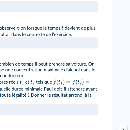
t
u'observe-t-on lorsque le temps
devient de plus
sultat dans le contexte de l'exercice.
ombien de temps il peut prendre sa voiture. On
rise une concentration maximale d'alcool dans le
 conducteur.
(
)
=
(
)
=
t
t
f
t
f
t
bres réels
et
tels que
1
2
1
2
 quelle durée minimale Paul doit-il attendre avant
oute légalité ? Donner le résultat arrondi à la