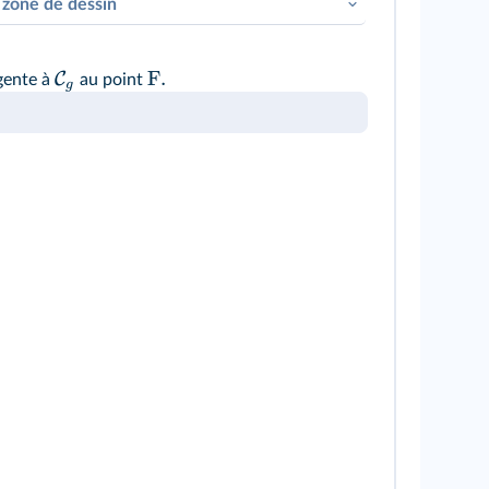
 zone de dessin
F.
C
gente à
au point
g