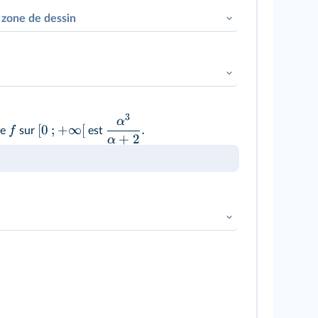
 zone de dessin
f
n entre les variations de
et sa fonction
3
α
f
enter
les variations de
dans un tableau par
[
0
;
+
∞
[
.
f
de
sur
est
+
2
α
.
α
f
peut exister entre
et
De plus, la fraction
ne fraction déjà rencontrée dans l'exercice.