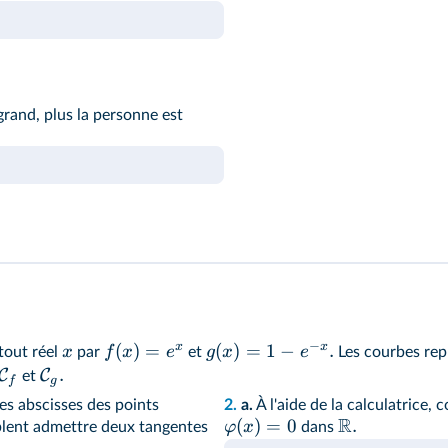
grand, plus la personne est
−
x
x
(
)
=
(
)
=
1
−
.
x
f
x
e
g
x
e
tout réel
par
et
Les courbes rep
.
C
C
et
f
g
les abscisses des points
2.
a.
À l'aide de la calculatrice,
R
(
)
=
0
.
φ
x
lent admettre deux tangentes
dans