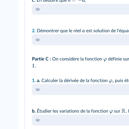
b
a
c.
En déduire que
a
2.
Démontrer que le réel
est solution de l'équ
φ
Partie C :
On considère la fonction
définie su
1.
,
φ
1.
a.
Calculer la dérivée de la fonction
puis ét
R
.
φ
b.
Étudier les variations de la fonction
sur