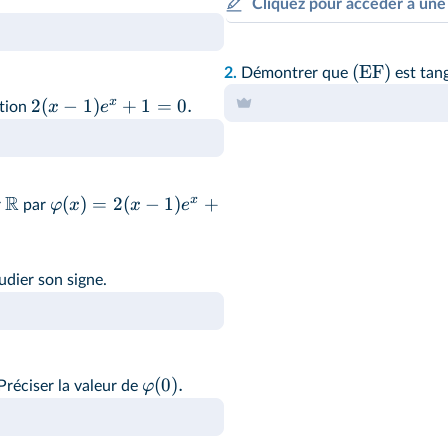
Cliquez pour accéder à une
(
EF
)
2.
Démontrer que
est tan
x
2
(
−
1
)
+
1
=
0.
x
e
ation
R
x
(
)
=
2
(
−
1
)
+
φ
x
x
e
r
par
udier son signe.
(
0
)
.
φ
Préciser la valeur de