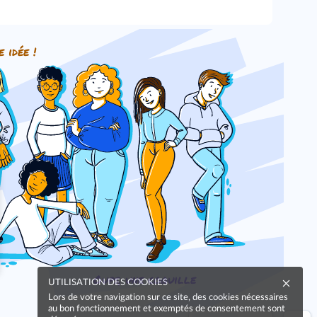
e idée !
Oups, une coquille
UTILISATION DES COOKIES
Lors de votre navigation sur ce site, des cookies nécessaires
au bon fonctionnement et exemptés de consentement sont