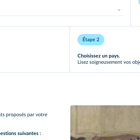
'un événement, d'un contexte historique.
Étape 2
Choisissez un
pays
.
Lisez soigneusement vos obje
nts proposés par votre
estions suivantes :