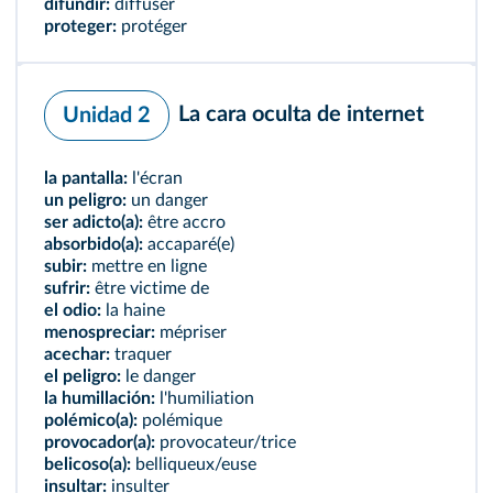
difundir:
diffuser
proteger:
protéger
La cara oculta de internet
Unidad 2
la pantalla:
l'écran
un peligro:
un danger
ser adicto(a):
être accro
absorbido(a):
accaparé(e)
subir:
mettre en ligne
sufrir:
être victime de
el odio:
la haine
menospreciar:
mépriser
acechar:
traquer
el peligro:
le danger
la humillación:
l'humiliation
polémico(a):
polémique
provocador(a):
provocateur/trice
belicoso(a):
belliqueux/euse
insultar:
insulter