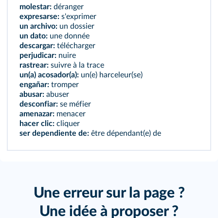
molestar:
déranger
expresarse:
s'exprimer
un archivo:
un dossier
un dato:
une donnée
descargar:
télécharger
perjudicar:
nuire
rastrear:
suivre à la trace
un(a) acosador(a):
un(e) harceleur(se)
engañar:
tromper
abusar:
abuser
desconfiar:
se méfier
amenazar:
menacer
hacer clic:
cliquer
ser dependiente de:
être dépendant(e) de
Une erreur sur la page ?
Une idée à proposer ?