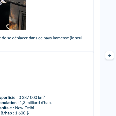
 de se déplacer dans ce pays immense (le seul
2
uperficie
: 3 287 000 km
opulation
: 1,3 milliard d'hab.
apitale
: New Delhi
IB/hab
: 1 600 $