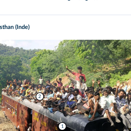
sthan (Inde)
2
1