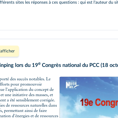
érents sites les réponses à ces questions : qui est l'auteur du site 
e et vérifier des hypothèses sur une situation historique ou gé
'afficher
e
inping lors du 19
Congrès national du PCC (18 oct
mporté des succès notables. Le
 efforts pour promouvoir
 que l'application du concept de
t une initiative des masses, et
ent a été sensiblement corrigée.
es de ressources naturelles dans
s, permettant ainsi de faire
ation d'énergies et de ressources