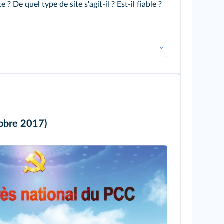
? De quel type de site s'agit‑il ? Est‑il fiable ?
ographique
obre 2017)