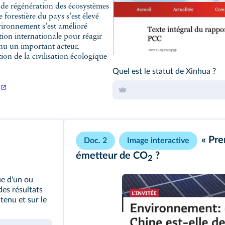
t de régénération des écosystèmes
 forestière du pays s'est élevé
vironnement s'est amélioré
ation internationale pour réagir
nu un important acteur,
ion de la civilisation écologique
Quel est le statut de Xinhua ?
« Pre
Doc. 2
Image interactive
émetteur de CO
?
2
ue d'un ou
des résultats
tenu et sur le