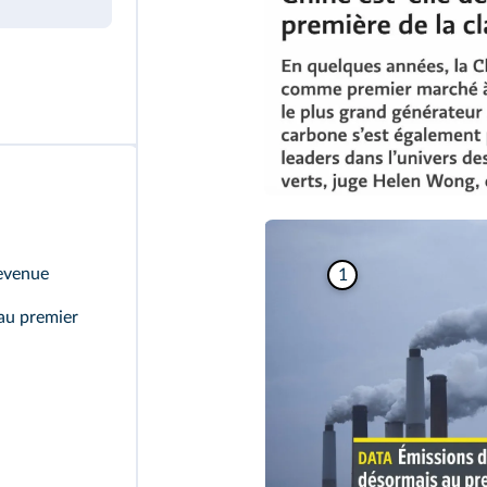
devenue
1
au premier