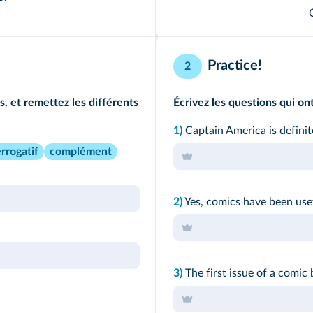
Practice!
2
. et remettez les différents
Écrivez les questions qui on
1)
Captain America is definit
rrogatif
complément
2)
Yes, comics have been usef
3)
The first issue of a comic