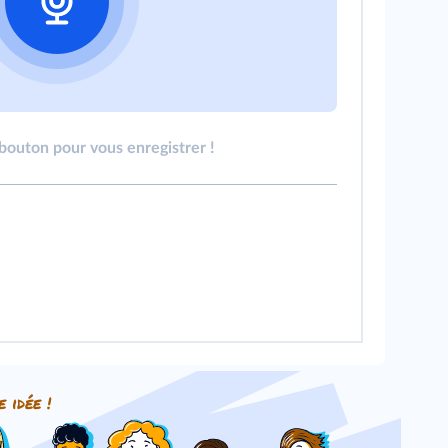
 bouton pour vous enregistrer !
e idée !