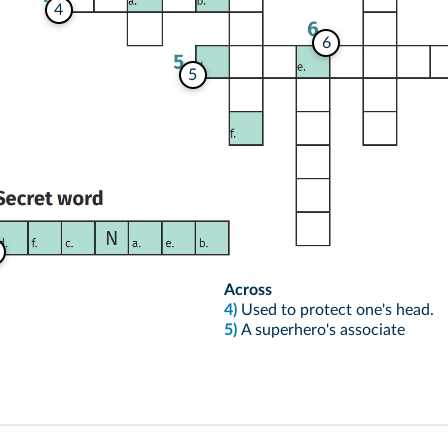
4
6
5
Across
4)
Used to protect one's head.
5)
A superhero's associate