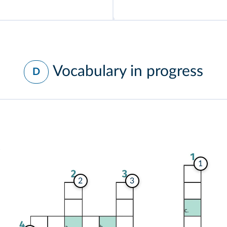
Vocabulary in progress
D
.
1
3
2