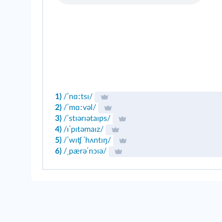
1)
/ˈnɑːtsɪ/
2)
/ˈmɑːvəl/
3)
/ˈstɪərɪətaɪps/
4)
/ɪˈpɪtəmaɪz/
5)
/ˈwɪʧ ˈhʌntɪŋ/
6)
/ˌpærəˈnɔɪə/