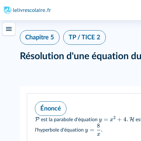
Chapitre 5
TP / TICE 2
Résolution d'une équation du
Énoncé
2
=
+
4.
P
H
y
x
est la parabole d'équation
es
8
=
.
y
l'hyperbole d'équation
x