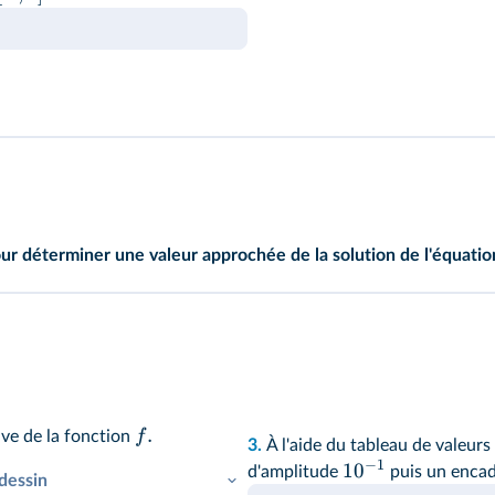
our déterminer une valeur approchée de la solution de l'équati
.
f
tive de la fonction
3.
À l'aide du tableau de valeur
−
1
1
0
d'amplitude
puis un enca
 dessin