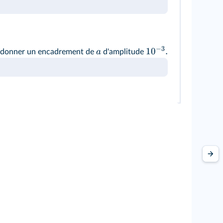
−
3
1
0
.
a
, donner un encadrement de
d'amplitude