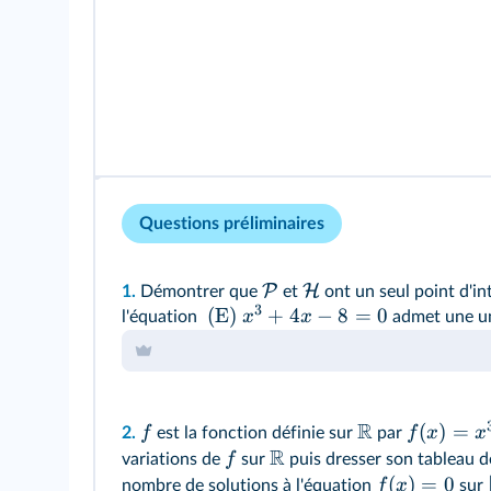
Questions préliminaires
P
H
1.
Démontrer que
et
ont un seul point d'in
3
(E)
+
4
−
8
=
0
x
x
l'équation
admet une un
R
(
)
=
f
f
x
x
2.
est la fonction définie sur
par
R
f
variations de
sur
puis dresser son tableau de
(
)
=
0
f
x
nombre de solutions à l'équation
sur