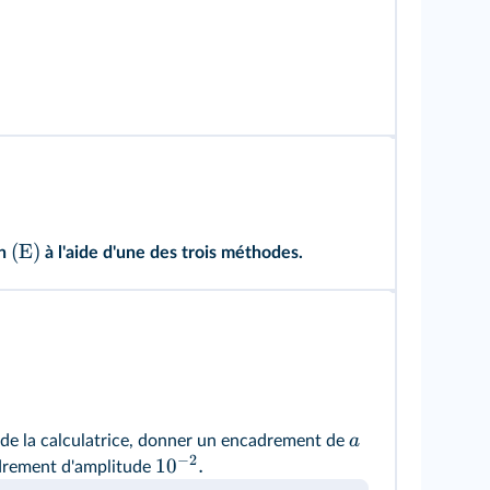
(E)
on
à l'aide d'une des trois méthodes.
a
s de la calculatrice, donner un encadrement de
−
2
1
0
.
drement d'amplitude