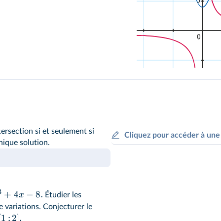
tersection si et seulement si
Cliquez pour accéder à une
ique solution.
3
+
4
−
8.
x
Étudier les
 variations. Conjecturer le
[
1
;
2
]
.