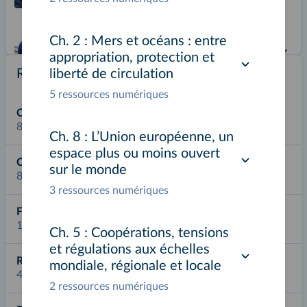
liberté de circulation
Ch. 3
Ch. 2 :
Mers et océans : entre
La France, une puissance
appropriation, protection et
maritime ?
Ressources complémentaires
liberté de circulation
5 ressources numériques
THÈME 2 : DYNAMIQUES TERRITORIALES, COOPÉRATIONS ET
TENSIONS DANS LA MONDIALISATION
Carte interactive
81 ressources
Ouverture de thème
p. 116-117
Ch. 8 :
L’Union européenne, un
espace plus ou moins ouvert
Carte en PDF
Quels sont les facteurs et les défis de
sur le monde
82 ressources
l’intégration de l’Asie du Sud-Est à la
p. 118-121
3 ressources numériques
mondialisation ?
Étude de cas
Fond de carte
113 ressources
Ch. 5 :
Coopérations, tensions
Quels sont les facteurs et les défis de
et régulations aux échelles
l’intégration de l’Asie du Sud-Est à la
p. 122-123
Ressource externe
mondialisation ?
mondiale, régionale et locale
44 ressources
Du texte au croquis
2 ressources numériques