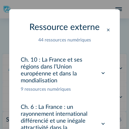
Ressource externe
Géographie Terminale
44 ressources numériques
Livre du professeur
Applications
Ch. 10 :
La France et ses
régions dans l’Union
Pages consultées récemment
européenne et dans la
mondialisation
9 ressources numériques
Pages adaptées et créées
Ch. 6 :
La France : un
rayonnement international
Sommaire
Aller à la page :
/
335
différencié et une inégale
attractivité dans la