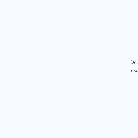
Déb
exc