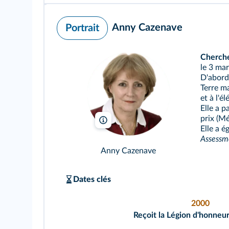
Anny Cazenave
Portrait
Cherche
le 3 ma
D'abord 
Terre ma
et à l'é
Elle a p
prix (Mé
Anny Cazenave
Elle a 
Assessm
Anny Cazenave
Dates clés
2000
Reçoit la Légion d'honneur