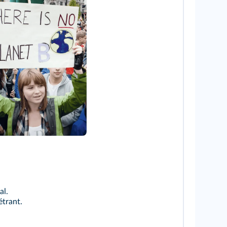
yan Rodrick Beiler/Shutterstock
al.
étrant.