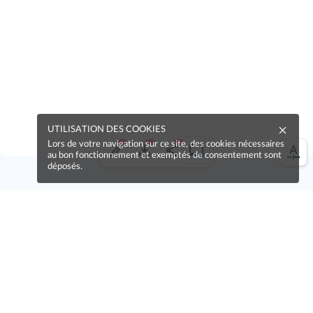
UTILISATION DES COOKIES
Lors de votre navigation sur ce site, des cookies nécessaires
au bon fonctionnement et exemptés de consentement sont
déposés.
Une erreur sur la page ?
Une idée à proposer ?
Nos manuels sont collaboratifs, n'hésitez pas à
nous en faire part.
Je contribue !