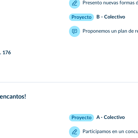
Presento nuevas formas d
B - Colectivo
Proyecto
Proponemos un plan de r
. 176
 encantos!
A - Colectivo
Proyecto
Participamos en un concur