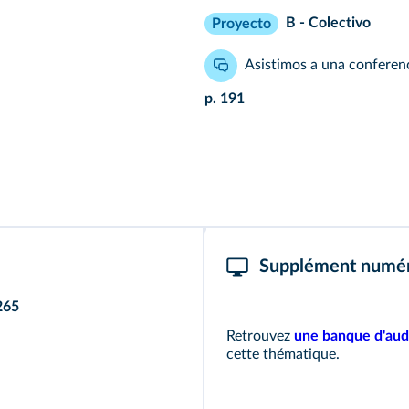
B - Colectivo
Proyecto
Asistimos a una conferenc
p. 191
Supplément numé
265
Retrouvez
une banque d'aud
cette thématique.