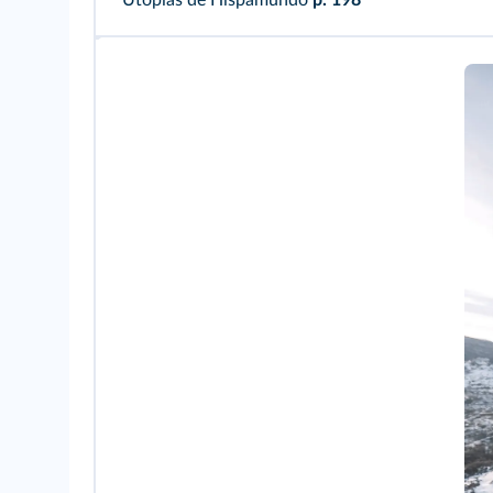
Utopías de Hispamundo
p. 198