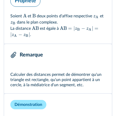
Propriété
A
B
z
Soient
et
deux points d'affixe respective
et
A
z
dans le plan complexe.
B
AB
AB
=
∣
−
∣
=
z
z
La distance
est égale à
B
A
∣
−
∣
z
z
.
A
B
Remarque
Calculer des distances permet de démontrer qu'un
triangle est rectangle, qu'un point appartient à un
cercle, à la médiatrice d'un segment, etc.
Démonstration