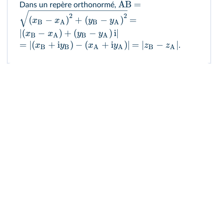
AB
=
Dans un repère orthonormé,
2
2
(
−
)
+
(
−
)
=
x
x
y
y
B
A
B
A
∣
(
−
)
+
(
−
)
i
∣
x
x
y
y
B
A
B
A
=
∣
(
+
i
)
−
(
+
i
)
∣
=
∣
−
∣
x
y
x
y
z
z
.
B
B
A
A
B
A