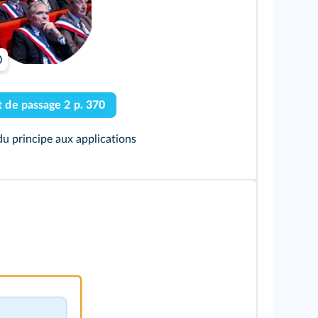
Corentin Fohlen/Divergence Images
t de passage 2
p. 370
 du principe aux applications