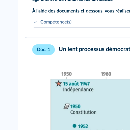
À l'aide des documents ci-dessous, vous réaliser
Compétence(s)
Rechercher, collecter, analyser et savoir publ
Comprendre le sens de la complexité des cho
Un lent processus démocra
Doc. 1