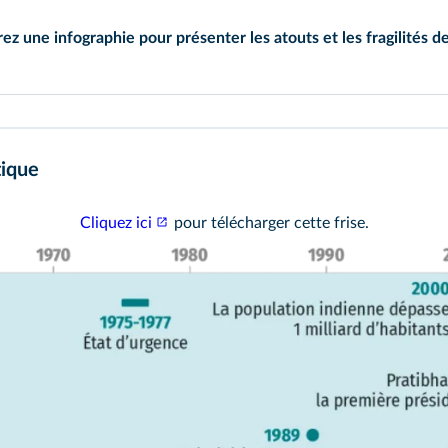
ez une infographie pour présenter les atouts et les fragilités d
ier des textes ou des témoignages.
ses.
tique
Cliquez ici
pour télécharger cette frise.
Frise interacti
1950
📝 Consitution