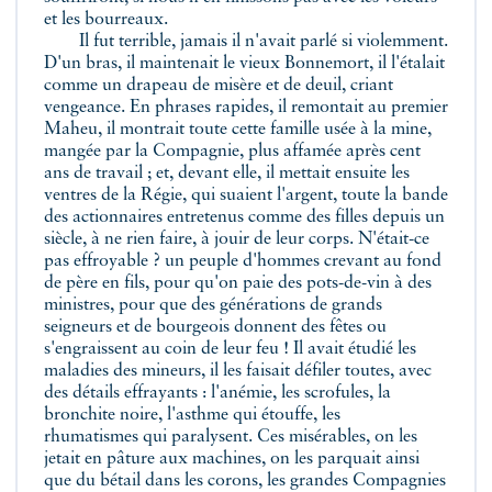
et les bourreaux.
Il fut terrible, jamais il n'avait parlé si violemment.
D'un bras, il maintenait le vieux Bonnemort, il l'étalait
comme un drapeau de misère et de deuil, criant
vengeance. En phrases rapides, il remontait au premier
Maheu, il montrait toute cette famille usée à la mine,
mangée par la Compagnie, plus affamée après cent
ans de travail ; et, devant elle, il mettait ensuite les
ventres de la Régie, qui suaient l'argent, toute la bande
des actionnaires entretenus comme des filles depuis un
siècle, à ne rien faire, à jouir de leur corps. N'était-ce
pas effroyable ? un peuple d'hommes crevant au fond
de père en fils, pour qu'on paie des pots-de-vin à des
ministres, pour que des générations de grands
seigneurs et de bourgeois donnent des fêtes ou
s'engraissent au coin de leur feu ! Il avait étudié les
maladies des mineurs, il les faisait défiler toutes, avec
des détails effrayants : l'anémie, les scrofules, la
bronchite noire, l'asthme qui étouffe, les
rhumatismes qui paralysent. Ces misérables, on les
jetait en pâture aux machines, on les parquait ainsi
que du bétail dans les corons, les grandes Compagnies