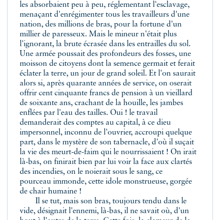
les absorbaient peu à peu, réglementant l'esclavage,
menaçant d'enrégimenter tous les travailleurs d'une
nation, des millions de bras, pour la fortune d'un
millier de paresseux. Mais le mineur n'était plus
l'ignorant, la brute écrasée dans les entrailles du sol.
Une armée poussait des profondeurs des fosses, une
moisson de citoyens dont la semence germait et ferait
éclater la terre, un jour de grand soleil. Et l'on saurait
alors si, après quarante années de service, on oserait
offrir cent cinquante francs de pension à un vieillard
de soixante ans, crachant de la houille, les jambes
enflées par l'eau des tailles. Oui ! le travail
demanderait des comptes au capital, à ce dieu
impersonnel, inconnu de l'ouvrier, accroupi quelque
part, dans le mystère de son tabernacle, d'où il suçait
la vie des meurt-de-faim qui le nourrissaient ! On irait
là-bas, on finirait bien par lui voir la face aux clartés
des incendies, on le noierait sous le sang, ce
pourceau immonde, cette idole monstrueuse, gorgée
de chair humaine !
Il se tut, mais son bras, toujours tendu dans le
vide, désignait l'ennemi, là-bas, il ne savait où, d'un