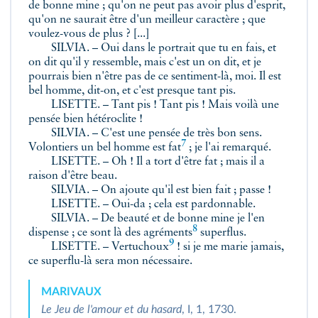
de bonne mine ; qu'on ne peut pas avoir plus d'esprit,
qu'on ne saurait être d'un meilleur caractère ; que
voulez-vous de plus ? [...]
SILVIA. – Oui dans le portrait que tu en fais, et
on dit qu'il y ressemble, mais c'est un on dit, et je
pourrais bien n'être pas de ce sentiment-là, moi. Il est
bel homme, dit-on, et c'est presque tant pis.
LISETTE. – Tant pis ! Tant pis ! Mais voilà une
pensée bien hétéroclite !
SILVIA. – C'est une pensée de très bon sens.
7
Volontiers un bel homme est
fat
; je l'ai remarqué.
LISETTE. – Oh ! Il a tort d'être fat ; mais il a
raison d'être beau.
SILVIA. – On ajoute qu'il est bien fait ; passe !
LISETTE. – Oui-da ; cela est pardonnable.
SILVIA. – De beauté et de bonne mine je l'en
8
dispense ; ce sont là des
agréments
superflus.
9
LISETTE. –
Vertuchoux
! si je me marie jamais,
ce superflu-là sera mon nécessaire.
MARIVAUX
Le Jeu de l'amour et du hasard
, I, 1, 1730.