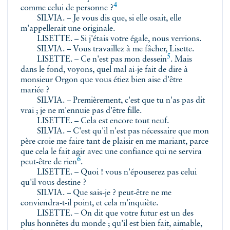
4
comme celui de personne ?
SILVIA. – Je vous dis que, si elle osait, elle
m'appellerait une originale.
LISETTE. – Si j'étais votre égale, nous verrions.
SILVIA. – Vous travaillez à me fâcher, Lisette.
5
LISETTE. – Ce n'est pas mon
dessein
. Mais
dans le fond, voyons, quel mal ai-je fait de dire à
monsieur Orgon que vous étiez bien aise d'être
mariée ?
SILVIA. – Premièrement, c'est que tu n'as pas dit
vrai ; je ne m'ennuie pas d'être fille.
LISETTE. – Cela est encore tout neuf.
SILVIA. – C'est qu'il n'est pas nécessaire que mon
père croie me faire tant de plaisir en me mariant, parce
que cela le fait agir avec une confiance qui ne servira
6
peut-être
de rien
.
LISETTE. – Quoi ! vous n'épouserez pas celui
qu'il vous destine ?
SILVIA. – Que sais-je ? peut-être ne me
conviendra-t-il point, et cela m'inquiète.
LISETTE. – On dit que votre futur est un des
plus honnêtes du monde ; qu'il est bien fait, aimable,