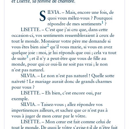
et Lisette, sa femme de chambre.
SILVIA. – Mais, encore une fois, de
quoi vous mêlez-vous ? Pourquoi
1
répondre de mes sentiments
?
LISETTE. – C'est que j'ai cru que, dans cette
occasion-ci, vos sentiments ressembleraient à ceux de
tout le monde. Monsieur votre père me demande si
2
vous êtes bien
aise
qu'il vous marie, si vous en avez
quelque joie : moi, je lui réponds que oui ;
cela va tout
3
de suite
; et il n'y a peut-être que vous de fille au
monde, pour qui ce oui-là ne soit pas vrai ; le non
n'est pas naturel.
SILVIA. – Le non n'est pas naturel ! Quelle sotte
naïveté ! Le mariage aurait donc de grands charmes
pour vous ?
LISETTE. – Eh bien, c'est encore oui, par
exemple.
SILVIA. – Taisez-vous ; allez répondre vos
impertinences ailleurs, et sachez que ce n'est pas à
vous à juger de mon cœur par le vôtre.
LISETTE. – Mon cœur est fait comme celui de
tout le monde.
De quoi le vôtre s'avise-t-il de n'être fait