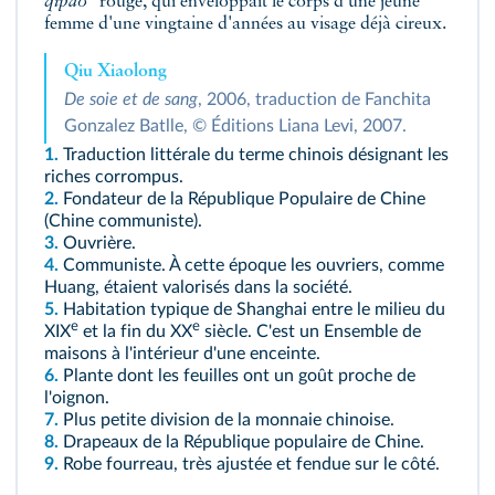
qipao
rouge, qui enveloppait le corps d'une jeune
femme d'une vingtaine d'années au visage déjà cireux.
Qiu Xiaolong
De soie et de sang
, 2006, traduction de Fanchita
Gonzalez Batlle, © Éditions Liana Levi, 2007.
1.
Traduction littérale du terme chinois désignant les
riches corrompus.
2.
Fondateur de la République Populaire de Chine
(Chine communiste).
3.
Ouvrière.
4.
Communiste. À cette époque les ouvriers, comme
Huang, étaient valorisés dans la société.
5.
Habitation typique de Shanghai entre le milieu du
e
e
XIX
et la fin du XX
siècle. C'est un Ensemble de
maisons à l'intérieur d'une enceinte.
6.
Plante dont les feuilles ont un goût proche de
l'oignon.
7.
Plus petite division de la monnaie chinoise.
8.
Drapeaux de la République populaire de Chine.
9.
Robe fourreau, très ajustée et fendue sur le côté.