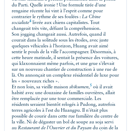
du Parti. Quelle ironie ! Une formule tirée d'une
rengaine récente lui vint à l'esprit comme pour
contrarier le rythme de ses foulées :
La Chine
4
socialiste
livrée aux chiens capitalistes. Tout
changeait très vite, défiant la compréhension.
Son jogging changeait aussi. Autrefois, quand il
courait dans la solitude sous les étoiles, avec juste
quelques véhicules à l'horizon, Huang avait aimé
sentir le pouls de la ville l'accompagner. Désormais, à
cette heure matinale, il sentait la présence des voitures,
qui klaxonnaient même parfois, et une grue s'élevait
sur un nouveau chantier de construction à une rue de
là. On annonçait un complexe résidentiel de luxe pour
les « nouveaux riches ».
5
Et non loin, sa vieille maison
shikumen,
où il avait
habité avec une douzaine de familles ouvrières, allait
être remplacée par une tour commerciale. Les
résidents seraient bientôt relogés à Pudong, autrefois
terres agricoles à l'est du Huangpu. Il n'était plus
possible de courir dans cette rue familière du centre de
la ville. Ni de déguster un bol de soupe au soja servi
au
Restaurant de l'Ouvrier et du Paysan
du coin de la