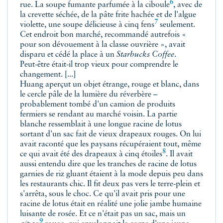
6
rue. La soupe fumante parfumée à la
ciboule
, avec de
la crevette séchée, de la pâte frite hachée et de l'algue
7
violette, une soupe délicieuse à cinq
fens
seulement.
Cet endroit bon marché, recommandé autrefois «
pour son dévouement à la classe ouvrière », avait
disparu et cédé la place à un
Starbucks Coffee
.
Peut-être était-il trop vieux pour comprendre le
changement. [...]
Huang aperçut un objet étrange, rouge et blanc, dans
le cercle pâle de la lumière du réverbère –
probablement tombé d'un camion de produits
fermiers se rendant au marché voisin. La partie
blanche ressemblait à une longue racine de lotus
sortant d'un sac fait de vieux drapeaux rouges. On lui
avait raconté que les paysans récupéraient tout, même
8
ce qui avait été des
drapeaux à cinq étoiles
. Il avait
aussi entendu dire que les tranches de racine de lotus
garnies de riz gluant étaient à la mode depuis peu dans
les restaurants chic. Il fit deux pas vers le terre-plein et
s'arrêta, sous le choc. Ce qu'il avait pris pour une
racine de lotus était en réalité une jolie jambe humaine
luisante de rosée. Et ce n'était pas un sac, mais un
9