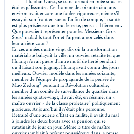
Huaihai Ouest, se transformait en buée sous les
étoiles pâlissantes. Cet homme de soixante-cinq ans
environ avait encore une foulée vigoureuse, même s'il
essuyait son front en sueur. En fin de compte, la santé
est plus précieuse que tout le reste, pensa-t-il fièrement.
Que pouvaient représenter pour les
Messieurs Gros-
1
Sous
maladifs tout l'or et l'argent amoncelés dans
leur arrière-cour ?
En ces années quatre-vingt-dix où la transformation
matérialiste balayait la ville, un ouvrier retraité tel que
Huang n'avait guère d'autre motif de fierté pendant
qu'il faisait son jogging. Huang avait connu des jours
meilleurs. Ouvrier modèle dans les années soixante,
membre de l'équipe de propagande de la pensée de
2
Mao Zedong
pendant la Révolution culturelle,
membre d'un comité de surveillance de quartier dans
les années quatre-vingt, il avait été, en résumé, un «
3
maître ouvrier » de la classe
prolétaire
politiquement
glorieuse. Aujourd'hui il n'était plus personne.
Retraité d'une aciérie d'État en faillite, il avait du mal
à joindre les deux bouts avec sa pension qui se
ratatinait de jour en jour. Même le titre de maître
ouvrier semblait à présent poussiéreux dans la presse