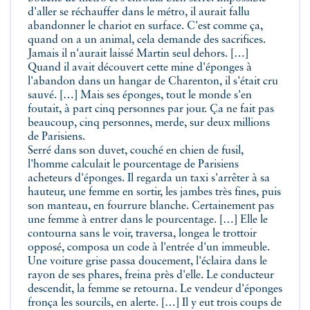
d'aller se réchauffer dans le métro, il aurait fallu
abandonner le chariot en surface. C'est comme ça,
quand on a un animal, cela demande des sacrifices.
Jamais il n'aurait laissé Martin seul dehors. […]
Quand il avait découvert cette mine d'éponges à
l'abandon dans un hangar de Charenton, il s'était cru
sauvé. […] Mais ses éponges, tout le monde s'en
foutait, à part cinq personnes par jour. Ça ne fait pas
beaucoup, cinq personnes, merde, sur deux millions
de Parisiens.
Serré dans son duvet, couché en chien de fusil,
l'homme calculait le pourcentage de Parisiens
acheteurs d'éponges. Il regarda un taxi s'arrêter à sa
hauteur, une femme en sortir, les jambes très fines, puis
son manteau, en fourrure blanche. Certainement pas
une femme à entrer dans le pourcentage. […] Elle le
contourna sans le voir, traversa, longea le trottoir
opposé, composa un code à l'entrée d'un immeuble.
Une voiture grise passa doucement, l'éclaira dans le
rayon de ses phares, freina près d'elle. Le conducteur
descendit, la femme se retourna. Le vendeur d'éponges
fronça les sourcils, en alerte. […] Il y eut trois coups de