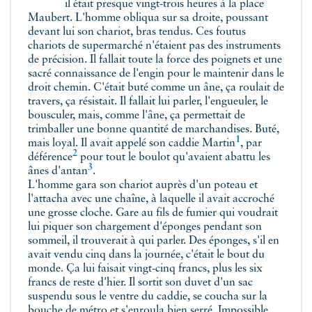
il était presque vingt-trois heures à la place
Maubert. L'homme obliqua sur sa droite, poussant
devant lui son chariot, bras tendus. Ces foutus
chariots de supermarché n'étaient pas des instruments
de précision. Il fallait toute la force des poignets et une
sacré connaissance de l'engin pour le maintenir dans le
droit chemin. C'était buté comme un âne, ça roulait de
travers, ça résistait. Il fallait lui parler, l'engueuler, le
bousculer, mais, comme l'âne, ça permettait de
trimballer une bonne quantité de marchandises. Buté,
1
mais loyal. Il avait appelé son caddie
Martin
, par
2
déférence
pour tout le boulot qu'avaient abattu les
3
ânes
d'antan
.
L'homme gara son chariot auprès d'un poteau et
l'attacha avec une chaîne, à laquelle il avait accroché
une grosse cloche. Gare au fils de fumier qui voudrait
lui piquer son chargement d'éponges pendant son
sommeil, il trouverait à qui parler. Des éponges, s'il en
avait vendu cinq dans la journée, c'était le bout du
monde. Ça lui faisait vingt-cinq francs, plus les six
francs de reste d'hier. Il sortit son duvet d'un sac
suspendu sous le ventre du caddie, se coucha sur la
bouche de métro et s'enroula bien serré. Impossible