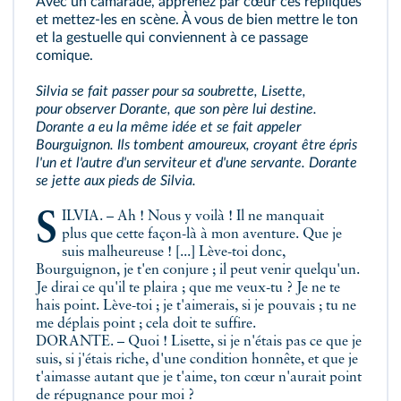
Avec un camarade, apprenez par cœur ces répliques
et mettez-les en scène. À vous de bien mettre le ton
et la gestuelle qui conviennent à ce passage
comique.
Silvia se fait passer pour sa soubrette, Lisette,
pour observer Dorante, que son père lui destine.
Dorante a eu la même idée et se fait appeler
Bourguignon. Ils tombent amoureux, croyant être épris
l'un et l'autre d'un serviteur et d'une servante. Dorante
se jette aux pieds de Silvia.
SILVIA. – Ah ! Nous y voilà ! Il ne manquait
plus que cette façon-là à mon aventure. Que je
suis malheureuse ! [...] Lève-toi donc,
Bourguignon, je t'en conjure ; il peut venir quelqu'un.
Je dirai ce qu'il te plaira ; que me veux-tu ? Je ne te
hais point. Lève-toi ; je t'aimerais, si je pouvais ; tu ne
me déplais point ; cela doit te suffire.
DORANTE. – Quoi ! Lisette, si je n'étais pas ce que je
suis, si j'étais riche, d'une condition honnête, et que je
t'aimasse autant que je t'aime, ton cœur n'aurait point
de répugnance pour moi ?