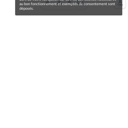
au bon fonctionnement et exemptés de consentement sont
déposés.
Une erreur sur la page ?
Une idée à proposer ?
Nos manuels sont collaboratifs, n'hésitez pas à
nous en faire part.
Je contribue !