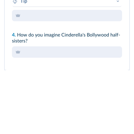
Tip
The Disney Cinderella wears... whereas... the
Indian Cinderella wears...
4.
How do you imagine Cinderella's Bollywood half-
sisters?