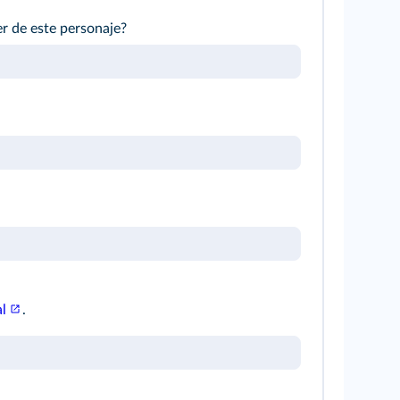
er de este personaje?
al
.