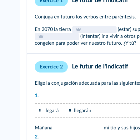
Le futur de l'indicatif
Exercice 1
Conjuga en futuro los verbos entre paréntesis.
En 2070 la tierra
(estar) su
(intentar) ir a vivir a otros 
congelen para poder ver nuestro futuro. ¿Y tú?
Le futur de l'indicatif
Exercice 2
Elige la conjugación adecuada para las siguientes
1.
llegará
llegarán
Mañana
mi tío y sus hijo
2.