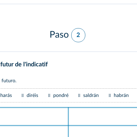
Paso
2
futur de l'indicatif
 futuro.
harás
diréis
pondré
saldrán
habrán