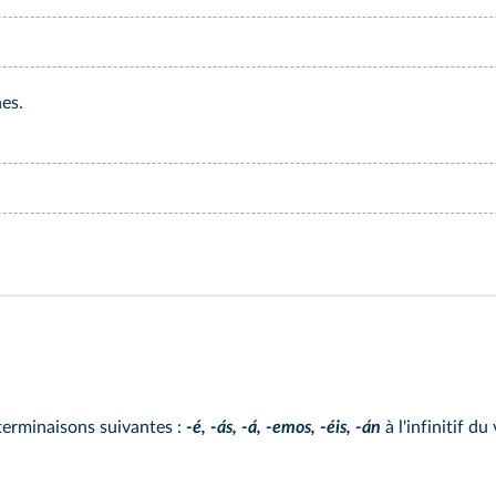
es.
 terminaisons suivantes :
-é, -ás, -á, -emos, -éis, -án
à l'infinitif du