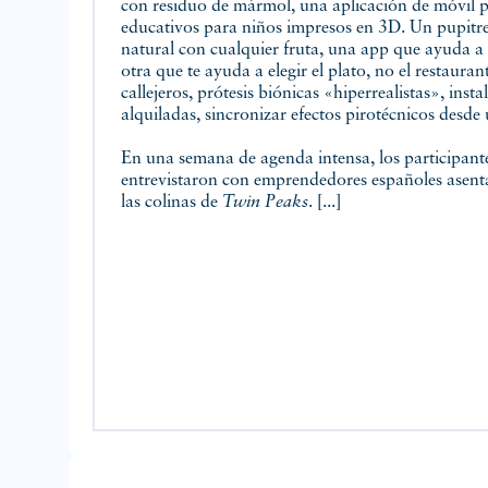
con residuo de mármol, una aplicación de móvil pa
educativos para niños impresos en 3D. Un pupitr
natural con cualquier fruta, una app que ayuda a c
otra que te ayuda a elegir el plato, no el restaur
callejeros, prótesis biónicas «hiperrealistas», inst
alquiladas, sincronizar efectos pirotécnicos des
En una semana de agenda intensa, los participant
entrevistaron con emprendedores españoles asenta
las colinas de
Twin Peaks
. [...]