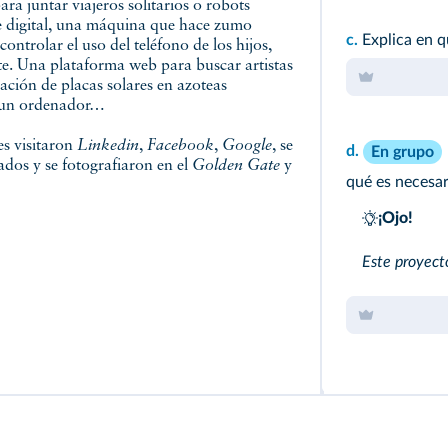
ra juntar viajeros solitarios o robots
e digital, una máquina que hace zumo
c.
Explica en 
ontrolar el uso del teléfono de los hijos,
ante. Una plataforma web para buscar artistas
alación de placas solares en azoteas
de un ordenador…
es visitaron
Linkedin
,
Facebook
,
Google
, se
d.
En grupo
dos y se fotografiaron en el
Golden Gate
y
qué es necesar
¡Ojo!
Este proyec