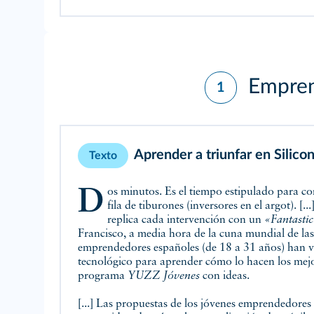
Emprend
1
Aprender a triunfar en Silicon
Texto
Dos minutos. Es el tiempo estipulado para contar la idea que te hará rico delante de una
fila de tiburones (inversores en el argot). [..
replica cada intervención con un
«Fantastic
Francisco, a media hora de la cuna mundial de la
emprendedores españoles (de 18 a 31 años) han v
tecnológico para aprender cómo lo hacen los mejor
programa
YUZZ Jóvenes
con ideas.
[...] Las propuestas de los jóvenes emprendedores